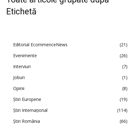
Etichetă
Editorial EcommenceNews
21
Evenimente
26
Interviuri
7
Joburi
1
Opinii
8
Știri Europene
19
Știri Internațional
114
Știri România
66