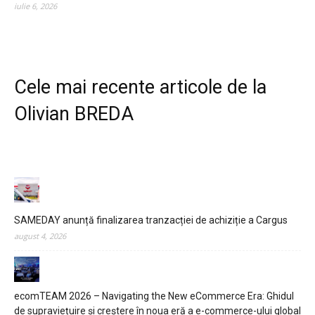
iulie 6, 2026
Cele mai recente articole de la
Olivian BREDA
SAMEDAY anunță finalizarea tranzacției de achiziție a Cargus
august 4, 2026
HOMEPAGE
ecomTEAM 2026 – Navigating the New eCommerce Era: Ghidul
de supraviețuire și creștere în noua eră a e-commerce-ului global