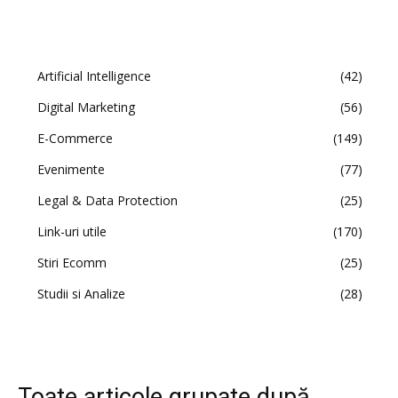
Artificial Intelligence
42
Digital Marketing
56
E-Commerce
149
Evenimente
77
Legal & Data Protection
25
Link-uri utile
170
Stiri Ecomm
25
Studii si Analize
28
Toate articole grupate după