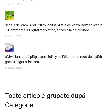
NEWS
iulie 29, 2026
E-COMMERCE
Școala de Vară GPeC 2026, online: 4 zile de know-how aplicat în
EVENIMENTE
E-Commerce & Digital Marketing, accesibilă de oriunde
iulie 23, 2026
MARKETING
AI
eMAG lansează plățile prin RoPay cu ING, un nou mod de a plăti
LEGAL & DP
gratuit, sigur și instant
iulie 21, 2026
STUDIES
CONTACT
Toate articole grupate după
Categorie