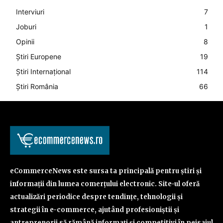
Interviuri
7
Joburi
1
Opinii
8
Știri Europene
19
Știri Internațional
114
Știri România
66
eCommerceNews este sursa ta principală pentru știri și
informații din lumea comerțului electronic. Site-ul oferă
actualizări periodice despre tendințe, tehnologii și
strategii în e-commerce, ajutând profesioniștii și
antreprenorii să rămână informați și competitivi în peisajul