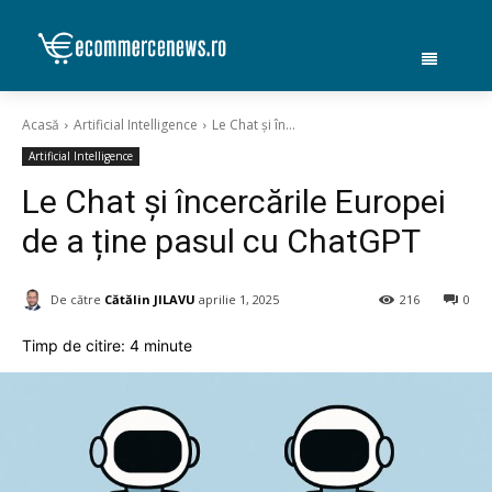
Acasă
Artificial Intelligence
Le Chat și în...
Artificial Intelligence
Le Chat și încercările Europei
de a ține pasul cu ChatGPT
De către
Cătălin JILAVU
aprilie 1, 2025
216
0
Timp de citire:
4
minute