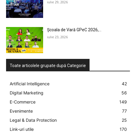
iulie 29, 2026
Școala de Vară GPeC 2026,...
iulie 23, 2026
Toate articolele grupate după Categorie
Artificial Intelligence
42
Digital Marketing
56
E-Commerce
149
Evenimente
77
Legal & Data Protection
25
Link-uri utile
170