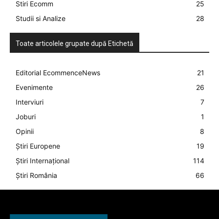
Stiri Ecomm
25
Studii si Analize
28
Toate articolele grupate după Etichetă
Editorial EcommenceNews
21
Evenimente
26
Interviuri
7
Joburi
1
Opinii
8
Știri Europene
19
Știri Internațional
114
Știri România
66