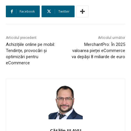
STUDIES
Facebook
Twitter
CONTACT
Articolul precedent
Articolul următor
Achizițiile online pe mobil:
MerchantPro: În 2025
Tendințe, provocări și
valoarea pieței eCommerce
optimizări pentru
va depăși 8 miliarde de euro
eCommerce
Cătălin JILAVU