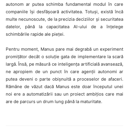
autonom ar putea schimba fundamental modul în care
companiile își desfășoară activitatea. Totuși, există încă
multe necunoscute, de la precizia deciziilor și securitatea
datelor, până la capacitatea AI-ului de a înțelege
schimbările rapide ale pieței.
HOMEPAGE
Pentru moment, Manus pare mai degrabă un experiment
promițător decât o soluție gata de implementare la scară
NEWS
largă. Însă, pe măsură ce inteligența artificială avansează,
ne apropiem de un punct în care agenții autonomi ar
E-COMMERCE
putea deveni o parte obișnuită a proceselor de afaceri.
EVENIMENTE
Rămâne de văzut dacă Manus este doar începutul unei
noi ere a automatizării sau un proiect ambițios care mai
MARKETING
are de parcurs un drum lung până la maturitate.
AI
LEGAL & DP