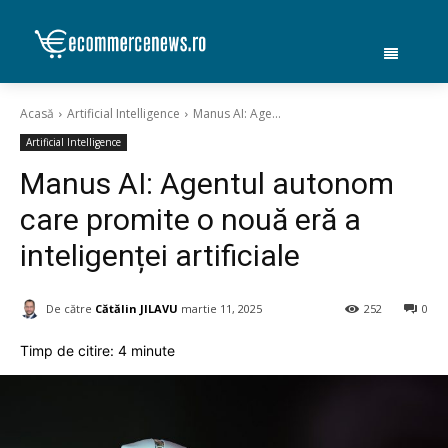
Acasă
Artificial Intelligence
Manus AI: Age...
Artificial Intelligence
Manus AI: Agentul autonom
care promite o nouă eră a
inteligenței artificiale
De către
Cătălin JILAVU
martie 11, 2025
252
0
Timp de citire:
4
minute