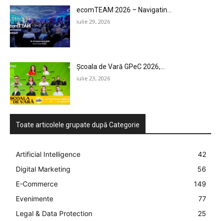
ecomTEAM 2026 – Navigatin...
iulie 29, 2026
Școala de Vară GPeC 2026,...
iulie 23, 2026
Toate articolele grupate după Categorie
Artificial Intelligence
42
Digital Marketing
56
E-Commerce
149
Evenimente
77
Legal & Data Protection
25