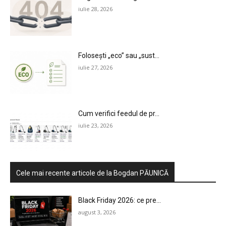
LEGAL & DP
iulie 28, 2026
STUDIES
CONTACT
Folosești „eco” sau „sust...
iulie 27, 2026
Cum verifici feedul de pr...
iulie 23, 2026
Cele mai recente articole de la Bogdan PĂUNICĂ
Black Friday 2026: ce pre...
august 3, 2026