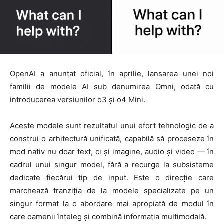
OpenAI a anunțat oficial, în aprilie, lansarea unei noi
familii de modele AI sub denumirea Omni, odată cu
introducerea versiunilor o3 și o4 Mini.
Aceste modele sunt rezultatul unui efort tehnologic de a
construi o arhitectură unificată, capabilă să proceseze în
mod nativ nu doar text, ci și imagine, audio și video — în
cadrul unui singur model, fără a recurge la subsisteme
dedicate fiecărui tip de input. Este o direcție care
marchează tranziția de la modele specializate pe un
singur format la o abordare mai apropiată de modul în
care oamenii înțeleg și combină informația multimodală.