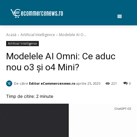
Acasă
Artificial Intelligence
Modelele AI O...
Artificial Intelligence
Modelele AI Omni: Ce aduc
nou o3 și o4 Mini?
De către
Editor eCommercenews.ro
aprilie 25, 2025
221
0
Timp de citire:
2
minute