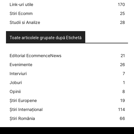
Link-uri utile
170
Stiri Ecomm
25
Studii si Analize
28
Toate articolele grupate după Etichetă
Editorial EcommenceNews
21
Evenimente
26
Interviuri
7
Joburi
1
Opinii
8
Știri Europene
19
Știri Internațional
114
Știri România
66