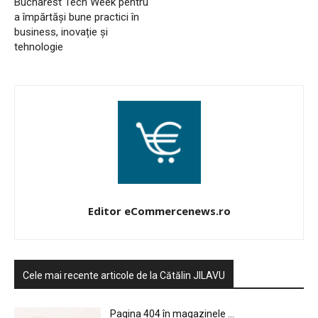
Bucharest Tech Week pentru
a împărtăși bune practici în
business, inovație și
tehnologie
HOMEPAGE
NEWS
E-COMMERCE
Editor eCommercenews.ro
EVENIMENTE
MARKETING
Cele mai recente articole de la Cătălin JILAVU
AI
Pagina 404 în magazinele ...