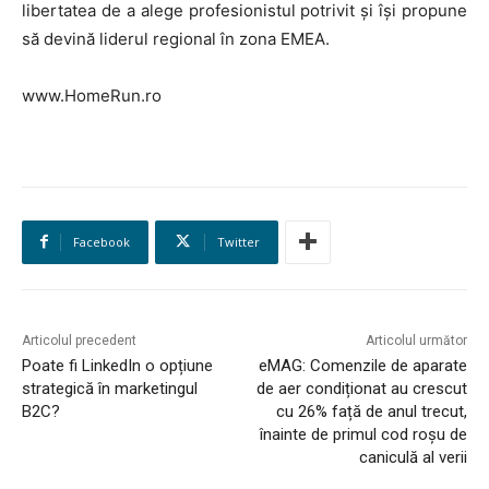
libertatea de a alege profesionistul potrivit și își propune
să devină liderul regional în zona EMEA.
www.HomeRun.ro
HOMEPAGE
Facebook
Twitter
NEWS
E-COMMERCE
Articolul precedent
Articolul următor
Poate fi LinkedIn o opțiune
eMAG: Comenzile de aparate
EVENIMENTE
strategică în marketingul
de aer condiționat au crescut
B2C?
cu 26% față de anul trecut,
MARKETING
înainte de primul cod roșu de
caniculă al verii
AI