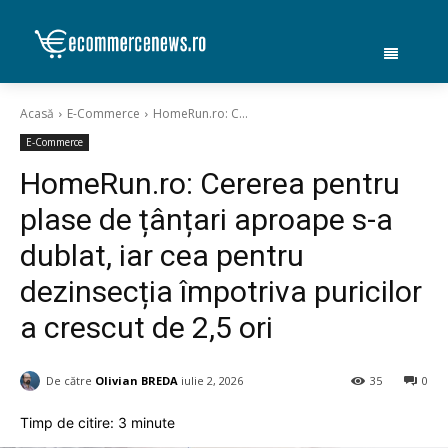
Acasă
E-Commerce
HomeRun.ro: C...
E-Commerce
HomeRun.ro: Cererea pentru
plase de țânțari aproape s-a
dublat, iar cea pentru
dezinsecția împotriva puricilor
a crescut de 2,5 ori
De către
Olivian BREDA
iulie 2, 2026
35
0
Timp de citire:
3
minute