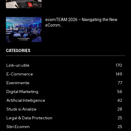
ecomTEAM 2026 – Navigating the New
eComm...
CATEGORIES
Link-uri utile
170
E-Commerce
149
Evenimente
77
Digital Marketing
56
Artificial Intelligence
42
Studii si Analize
28
Legal & Data Protection
25
Stiri Ecomm
25