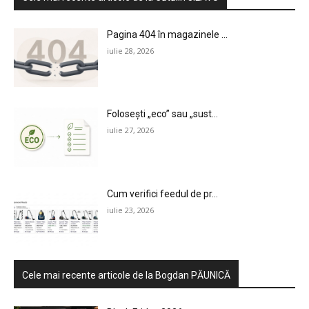
Pagina 404 în magazinele ...
iulie 28, 2026
Folosești „eco” sau „sust...
iulie 27, 2026
Cum verifici feedul de pr...
iulie 23, 2026
Cele mai recente articole de la Bogdan PĂUNICĂ