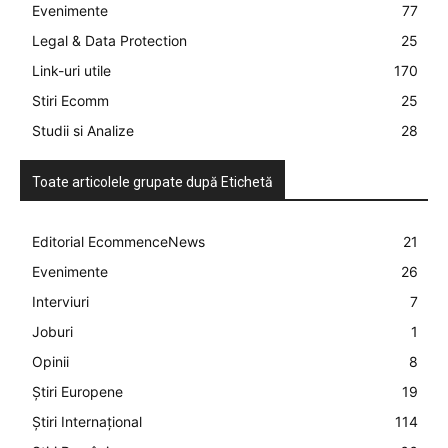
Evenimente
77
Legal & Data Protection
25
Link-uri utile
170
Stiri Ecomm
25
Studii si Analize
28
Toate articolele grupate după Etichetă
Editorial EcommenceNews
21
Evenimente
26
Interviuri
7
Joburi
1
Opinii
8
Știri Europene
19
Știri Internațional
114