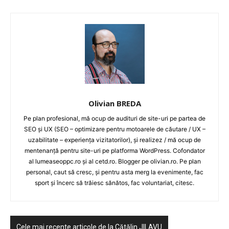
LEGAL & DP
STUDIES
CONTACT
Olivian BREDA
Pe plan profesional, mă ocup de audituri de site-uri pe partea de
SEO și UX (SEO – optimizare pentru motoarele de căutare / UX –
uzabilitate – experiența vizitatorilor), și realizez / mă ocup de
mentenanță pentru site-uri pe platforma WordPress. Cofondator
al lumeaseoppc.ro și al cetd.ro. Blogger pe olivian.ro. Pe plan
personal, caut să cresc, și pentru asta merg la evenimente, fac
sport și încerc să trăiesc sănătos, fac voluntariat, citesc.
Cele mai recente articole de la Cătălin JILAVU