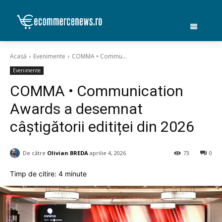
Acasă
Evenimente
COMMA • Commu...
Evenimente
COMMA • Communication
Awards a desemnat
câștigătorii editiței din 2026
De către
Olivian BREDA
aprilie 4, 2026
73
0
Timp de citire:
4
minute