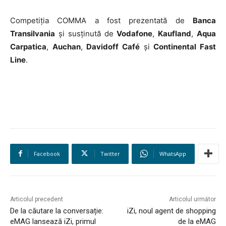
Competiția COMMA a fost prezentată de
Banca
Transilvania
și susținută de
Vodafone
,
Kaufland
,
Aqua
Carpatica
,
Auchan
,
Davidoff Café
și
Continental Fast
Line
.
Facebook
Twitter
WhatsApp
Articolul precedent
Articolul următor
De la căutare la conversație:
iZi, noul agent de shopping
eMAG lansează iZi, primul
de la eMAG