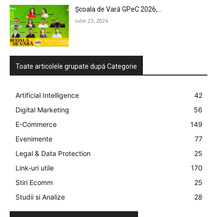
Școala de Vară GPeC 2026,...
iulie 23, 2026
Toate articolele grupate după Categorie
Artificial Intelligence
42
Digital Marketing
56
E-Commerce
149
Evenimente
77
Legal & Data Protection
25
Link-uri utile
170
Stiri Ecomm
25
Studii si Analize
28