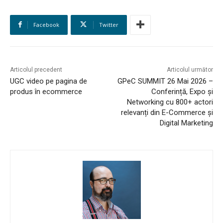
EVENIMENTE
Facebook
Twitter
MARKETING
AI
Articolul precedent
Articolul următor
UGC video pe pagina de
GPeC SUMMIT 26 Mai 2026 –
LEGAL & DP
produs în ecommerce
Conferință, Expo și
Networking cu 800+ actori
STUDIES
relevanți din E-Commerce și
Digital Marketing
CONTACT