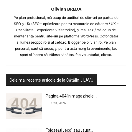
Olivian BREDA
Pe plan profesional, mă ocup de audituri de site-uri pe partea de
SEO și UX (SEO – optimizare pentru motoarele de căutare / UX –
uzabilitate – experiența vizitatorilor), și realizez / mă ocup de
mentenanță pentru site-uri pe platforma WordPress. Cofondator
al lumeaseoppc.ro și al cetd.ro. Blogger pe olivian.ro. Pe plan
personal, caut să cresc, și pentru asta merg la evenimente, fac
sport și încerc să trăiesc sănătos, fac voluntariat, citesc.
Cele mai recente articole de la Cătălin JILAVU
Pagina 404 în magazinele ...
iulie 28, 2026
Folosești „eco” sau „sust...