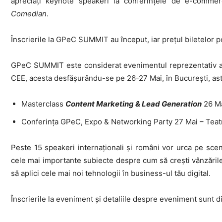
apreciați keynote speakeri la conferințele de e-comme
Comedian
.
Înscrierile la GPeC SUMMIT au început, iar prețul biletelor 
GPeC SUMMIT este considerat evenimentul reprezentativ al
CEE, acesta desfășurându-se pe 26-27 Mai, în București, ast
Masterclass
Content Marketing & Lead Generation
26 Ma
Conferința GPeC, Expo & Networking Party 27 Mai – Teatr
Peste 15 speakeri internaționali și români vor urca pe s
cele mai importante subiecte despre cum să crești vânzările
să aplici cele mai noi tehnologii în business-ul tău digital.
Înscrierile la eveniment și detaliile despre eveniment sunt d