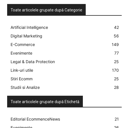
Toate articolele grupate după Categorie
Artificial Intelligence
42
Digital Marketing
56
E-Commerce
149
Evenimente
77
Legal & Data Protection
25
Link-uri utile
170
Stiri Ecomm
25
Studii si Analize
28
Toate articolele grupate după Etichetă
Editorial EcommenceNews
21
Evenimente
26