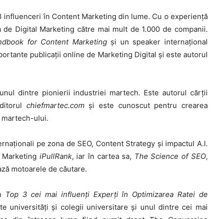
 influenceri în Content Marketing din lume. Cu o experiență
 de Digital Marketing către mai mult de 1.000 de companii.
andbook for Content Marketing
și un speaker internațional
rtante publicații online de Marketing Digital și este autorul
l dintre pionierii industriei martech. Este autorul cărții
itorul
chiefmartec.com
și este cunoscut pentru crearea
 martech-ului.
ernaționali pe zona de SEO, Content Strategy și impactul A.I.
e Marketing
iPullRank
, iar în cartea sa,
The Science of SEO
,
ază motoarele de căutare.
în
Top 3 cei mai influenți Experți în Optimizarea Ratei de
te universități și colegii universitare și unul dintre cei mai