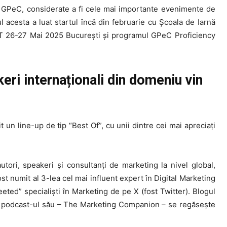
 GPeC, considerate a fi cele mai importante evenimente de
acesta a luat startul încă din februarie cu Școala de Iarnă
T 26-27 Mai 2025 București și programul GPeC Proficiency
keri internaționali din domeniu vin
 un line-up de tip “Best Of”, cu unii dintre cei mai apreciați
tori, speakeri și consultanți de marketing la nivel global,
ost numit al 3-lea cel mai influent expert în Digital Marketing
ted” specialiști în Marketing de pe X (fost Twitter). Blogul
 iar podcast-ul său – The Marketing Companion – se regăsește