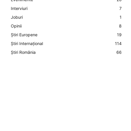
Interviuri
7
Joburi
1
Opinii
8
Știri Europene
19
Știri Internațional
114
Știri România
66