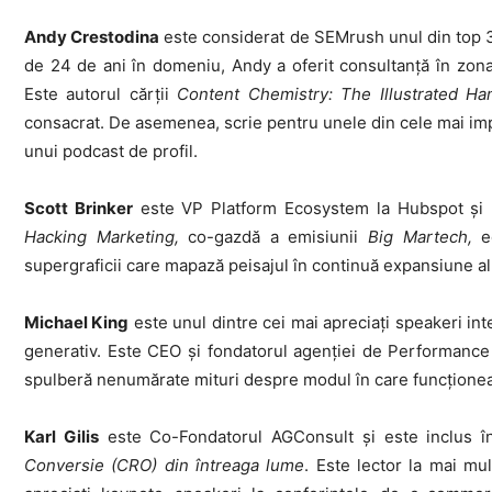
Andy Crestodina
este considerat de SEMrush unul din top 3
de 24 de ani în domeniu, Andy a oferit consultanță în zona
Este autorul cărții
Content Chemistry: The Illustrated H
consacrat. De asemenea, scrie pentru unele din cele mai impo
unui podcast de profil.
Scott Brinker
este VP Platform Ecosystem la Hubspot și unu
Hacking Marketing,
co-gazdă a emisiunii
Big Martech,
ed
supergraficii care mapază peisajul în continuă expansiune al
Michael King
este unul dintre cei mai apreciați speakeri int
generativ. Este CEO și fondatorul agenției de Performanc
spulberă nenumărate mituri despre modul în care funcțione
Karl Gilis
este Co-Fondatorul AGConsult și este inclus 
Conversie (CRO) din întreaga lume
. Este lector la mai mul