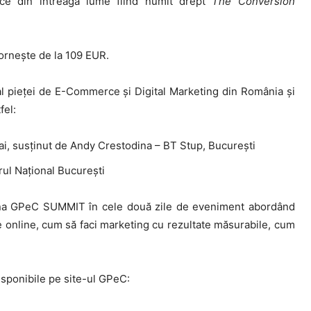
rce din întreaga lume fiind numit drept
The Conversion
pornește de la 109 EUR.
 pieței de E-Commerce și Digital Marketing din România și
fel:
i, susținut de Andy Crestodina – BT Stup, București
ul Național București
cena GPeC SUMMIT în cele două zile de eveniment abordând
 online, cum să faci marketing cu rezultate măsurabile, cum
isponibile pe site-ul GPeC: