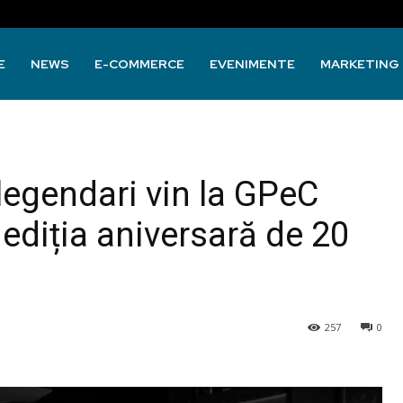
E
NEWS
E-COMMERCE
EVENIMENTE
MARKETING
 legendari vin la GPeC
diția aniversară de 20
257
0