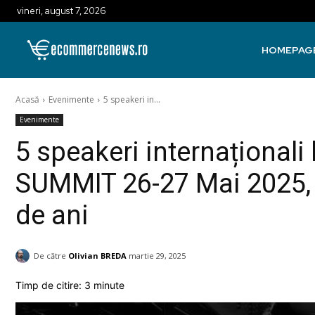
vineri, august 7, 2026
HOMEPAG
Acasă
Evenimente
5 speakeri in...
Evenimente
5 speakeri internaționali
SUMMIT 26-27 Mai 2025, e
de ani
De către
Olivian BREDA
martie 29, 2025
Timp de citire:
3
minute