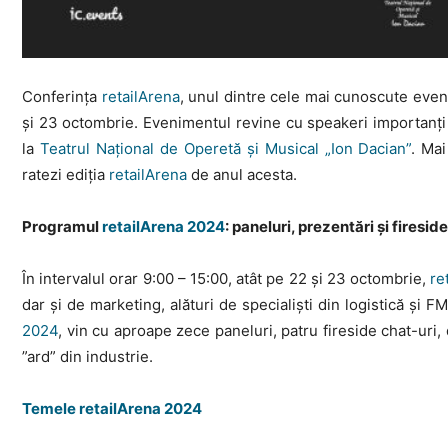
Conferința
retailArena
, unul dintre cele mai cunoscute even
și 23 octombrie. Evenimentul revine cu speakeri importanți d
la
Teatrul Național de Operetă și Musical „Ion Dacian”
. Ma
ratezi ediția
retailArena
de anul acesta.
Programul
retailArena 2024
: paneluri, prezentări și firesid
În intervalul orar 9:00 – 15:00, atât pe 22 și 23 octombrie,
re
dar și de marketing, alături de specialiști din logistică și
2024
, vin cu aproape zece paneluri, patru fireside chat-uri,
”ard” din industrie.
Temele retailArena 2024