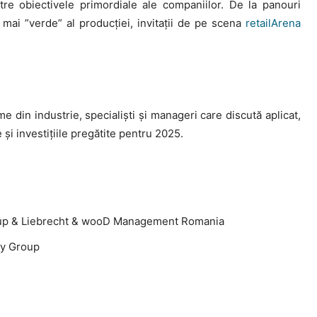
ntre obiectivele primordiale ale companiilor. De la panouri
t mai ”verde” al producției, invitații de pe scena
retailArena
din industrie, specialiști și manageri care discută aplicat,
și investițiile pregătite pentru 2025.
roup & Liebrecht & wooD Management Romania
ty Group