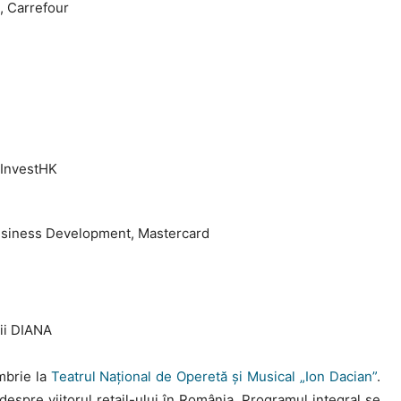
, Carrefour
 InvestHK
Business Development, Mastercard
ii DIANA
mbrie la
Teatrul Național de Operetă și Musical „Ion Dacian”
.
despre viitorul retail-ului în România. Programul integral se