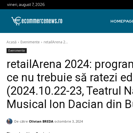
vineri, august 7, 2026
HOMEPAG
Acasă
Evenimente
retailArena 2...
Evenimente
retailArena 2024: progra
ce nu trebuie să ratezi ed
(2024.10.22-23, Teatrul N
Musical Ion Dacian din B
De către
Olivian BREDA
octombrie 3, 2024