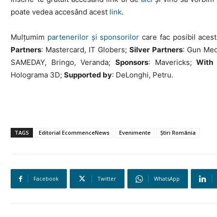
poate vedea accesând acest
link
.
Mulțumim
partenerilor și sponsorilor
care fac posibil aces
Partners
: Mastercard, IT Globers;
Silver Partners
: Gun Med
SAMEDAY, Bringo, Veranda;
Sponsors
: Mavericks;
With 
Holograma 3D;
Supported by
: DeLonghi, Petru.
TAGS
Editorial EcommenceNews
Evenimente
Știri România
Facebook
Twitter
WhatsApp