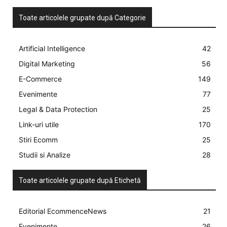
Toate articolele grupate după Categorie
Artificial Intelligence
42
Digital Marketing
56
E-Commerce
149
Evenimente
77
Legal & Data Protection
25
Link-uri utile
170
Stiri Ecomm
25
Studii si Analize
28
Toate articolele grupate după Etichetă
Editorial EcommenceNews
21
Evenimente
26