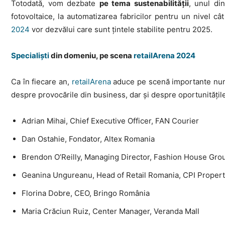
Totodată, vom dezbate
pe tema sustenabilității
, unul di
fotovoltaice, la automatizarea fabricilor pentru un nivel câ
2024
vor dezvălui care sunt țintele stabilite pentru 2025.
Specialiști
din domeniu, pe scena
retailArena 2024
Ca în fiecare an,
retailArena
aduce pe scenă importante nume 
despre provocările din business, dar și despre oportunitățile 
Adrian Mihai, Chief Executive Officer, FAN Courier
Dan Ostahie, Fondator, Altex Romania
Brendon O’Reilly, Managing Director, Fashion House G
Geanina Ungureanu, Head of Retail Romania, CPI Proper
Florina Dobre, CEO, Bringo România
Maria Crăciun Ruiz, Center Manager, Veranda Mall