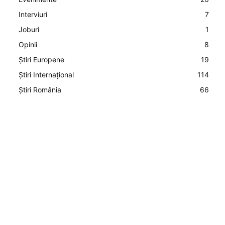
Interviuri
7
Joburi
1
Opinii
8
Știri Europene
19
Știri Internațional
114
Știri România
66