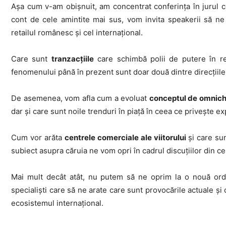
Așa cum v-am obișnuit, am concentrat conferința în jurul c
cont de cele amintite mai sus, vom invita speakerii să ne 
retailul românesc și cel internațional.
Care sunt
tranzacțiile
care schimbă polii de putere în ret
fenomenului până în prezent sunt doar două dintre direcții
De asemenea, vom afla cum a evoluat
conceptul de omnic
dar și care sunt noile trenduri în piață în ceea ce privește exp
Cum vor arăta
centrele comerciale ale viitorului
și care su
subiect asupra căruia ne vom opri în cadrul discuțiilor din ce
Mai mult decât atât, nu putem să ne oprim la o nouă ord
specialiști care să ne arate care sunt provocările actuale și
ecosistemul internațional.