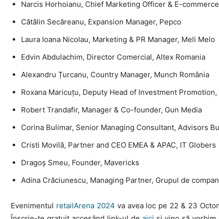
Narcis Horhoianu, Chief Marketing Officer & E-commerce
Cătălin Secăreanu, Expansion Manager, Pepco
Laura Ioana Nicolau, Marketing & PR Manager, Meli Melo
Edvin Abdulachim, Director Comercial, Altex Romania
Alexandru Țurcanu, Country Manager, Munch România
Roxana Maricuțu, Deputy Head of Investment Promotion,
Robert Trandafir, Manager & Co-founder, Gun Media
Corina Bulimar, Senior Managing Consultant, Advisors 
Cristi Movilă, Partner and CEO EMEA & APAC, IT Globers
Dragoș Smeu, Founder, Mavericks
Adina Crăciunescu, Managing Partner, Grupul de compan
Evenimentul
retailArena 2024
va avea loc pe 22 & 23 Octo
Înscrie-te gratuit accesând link-ul de
aici
și vino să vorbim 