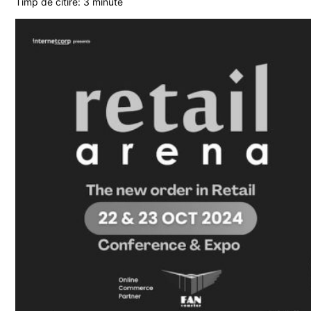
Timp de citire:
3
minute