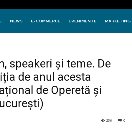
E
NEWS
E-COMMERCE
EVENIMENTE
MARKETING
m, speakeri și teme. De
iția de anul acesta
ațional de Operetă și
ucurești)
236
0