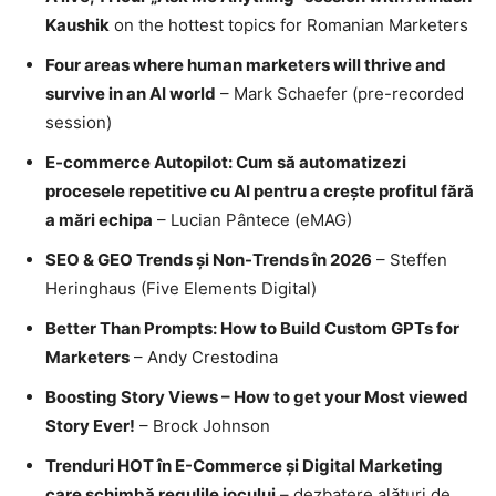
Kaushik
on the hottest topics for Romanian Marketers
Four areas where human marketers will thrive and
survive in an AI world
– Mark Schaefer (pre-recorded
session)
E-commerce Autopilot: Cum să automatizezi
procesele repetitive cu AI pentru a crește profitul fără
a mări echipa
– Lucian Pântece (eMAG)
SEO & GEO Trends și Non-Trends în 2026
– Steffen
Heringhaus (Five Elements Digital)
Better Than Prompts: How to Build Custom GPTs for
Marketers
– Andy Crestodina
Boosting Story Views – How to get your Most viewed
Story Ever!
– Brock Johnson
Trenduri HOT în E-Commerce și Digital Marketing
care schimbă regulile jocului
– dezbatere alături de