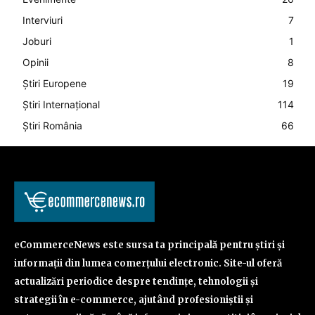
Interviuri
7
Joburi
1
Opinii
8
Știri Europene
19
Știri Internațional
114
Știri România
66
eCommerceNews este sursa ta principală pentru știri și
informații din lumea comerțului electronic. Site-ul oferă
actualizări periodice despre tendințe, tehnologii și
strategii în e-commerce, ajutând profesioniștii și