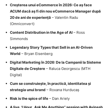
Creșterea unui eCommerce în 2026: Ce aș face
ACUM dacă aș fi din nou eCommerce Manager după
20 de ani de experiență
– Valentin Radu
(Omniconvert)
Content Distribution in the Age of AI
– Ross
Simmonds
Legendary Story Types that Sell in an AI-Driven
World
– Bryan Eisenberg
Digital Marketing în 2026: De la Campanii la Sisteme
Digitale de Creștere
– Raluca Georgescu (MTH
Digital)
Cum se construiește, în practică, identitatea și
strategia unui brand
– Roxana Hurducaș
Risk is the spice of life
– Dan Ariely
A live, 1 Hour „Ask Me Anything” session with Avinash