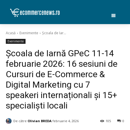
Acasă
Evenimente
Școala de Iar...
Evenimente
Școala de Iarnă GPeC 11-14
februarie 2026: 16 sesiuni de
Cursuri de E-Commerce &
Digital Marketing cu 7
speakeri internaționali și 15+
specialiști locali
De către
Olivian BREDA
februarie 4, 2026
105
0