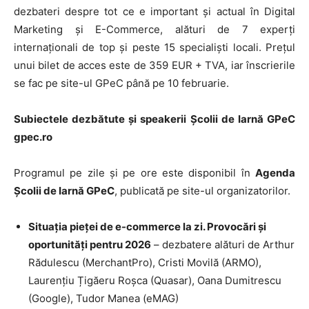
dezbateri despre tot ce e important și actual în Digital
Marketing și E-Commerce, alături de 7 experți
internaționali de top și peste 15 specialiști locali. Prețul
unui bilet de acces este de 359 EUR + TVA, iar înscrierile
se fac pe site-ul GPeC până pe 10 februarie.
Subiectele dezbătute și speakerii Școlii de Iarnă GPeC
gpec.ro
Programul pe zile și pe ore este disponibil în
Agenda
Școlii de Iarnă GPeC
, publicată pe site-ul organizatorilor.
Situația pieței de e-commerce la zi. Provocări și
oportunități pentru 2026
– dezbatere alături de Arthur
Rădulescu (MerchantPro), Cristi Movilă (ARMO),
Laurențiu Țigăeru Roșca (Quasar), Oana Dumitrescu
(Google), Tudor Manea (eMAG)