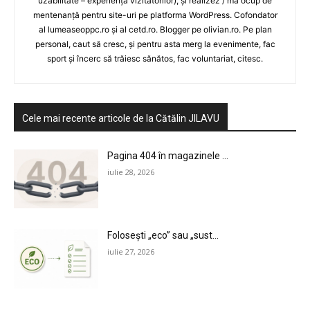
uzabilitate – experiența vizitatorilor), și realizez / mă ocup de
mentenanță pentru site-uri pe platforma WordPress. Cofondator
al lumeaseoppc.ro și al cetd.ro. Blogger pe olivian.ro. Pe plan
personal, caut să cresc, și pentru asta merg la evenimente, fac
HOMEPAGE
sport și încerc să trăiesc sănătos, fac voluntariat, citesc.
NEWS
E-COMMERCE
Cele mai recente articole de la Cătălin JILAVU
EVENIMENTE
Pagina 404 în magazinele ...
iulie 28, 2026
MARKETING
AI
Folosești „eco” sau „sust...
LEGAL & DP
iulie 27, 2026
STUDIES
CONTACT