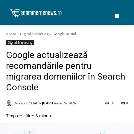
Acasă
Digital Marketing
Google actual...
Digital Marketing
Google actualizează
recomandările pentru
migrarea domeniilor în Search
Console
De către
Cătălin JILAVU
iunie 24, 2026
38
0
Timp de citire:
3
minute