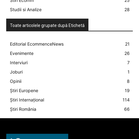
Stiri Ecomm
25
Studii si Analize
28
Toate articolele grupate după Etichetă
Editorial EcommenceNews
21
Evenimente
26
Interviuri
7
Joburi
1
Opinii
8
Știri Europene
19
Știri Internațional
114
Știri România
66