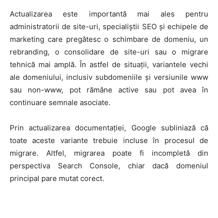
Actualizarea este importantă mai ales pentru
administratorii de site-uri, specialiștii SEO și echipele de
marketing care pregătesc o schimbare de domeniu, un
rebranding, o consolidare de site-uri sau o migrare
tehnică mai amplă. În astfel de situații, variantele vechi
HOMEPAGE
ale domeniului, inclusiv subdomeniile și versiunile www
sau non-www, pot rămâne active sau pot avea în
NEWS
continuare semnale asociate.
E-COMMERCE
Prin actualizarea documentației, Google subliniază că
toate aceste variante trebuie incluse în procesul de
EVENIMENTE
migrare. Altfel, migrarea poate fi incompletă din
MARKETING
perspectiva Search Console, chiar dacă domeniul
principal pare mutat corect.
AI
LEGAL & DP