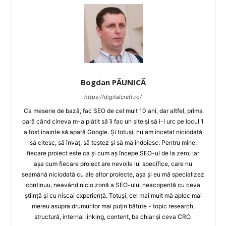
Bogdan PĂUNICĂ
https://digitalcraft.ro/
Ca meserie de bază, fac SEO de cel mult 10 ani, dar altfel, prima
oară când cineva m-a plătit să îi fac un site și să i-l urc pe locul 1
a fost înainte să apară Google. Și totuși, nu am încetat niciodată
să citesc, să învăț, să testez și să mă îndoiesc. Pentru mine,
fiecare proiect este ca și cum aș începe SEO-ul de la zero, iar
așa cum fiecare proiect are nevoile lui specifice, care nu
seamănă niciodată cu ale altor proiecte, așa și eu mă specializez
continuu, neavând nicio zonă a SEO-ului neacoperită cu ceva
știință și cu niscai experiență. Totuși, cel mai mult mă aplec mai
mereu asupra drumurilor mai puțin bătute - topic research,
structură, internal linking, content, ba chiar și ceva CRO.