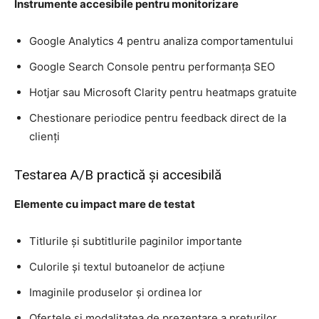
Instrumente accesibile pentru monitorizare
Google Analytics 4 pentru analiza comportamentului
Google Search Console pentru performanța SEO
Hotjar sau Microsoft Clarity pentru heatmaps gratuite
Chestionare periodice pentru feedback direct de la
clienți
Testarea A/B practică și accesibilă
Elemente cu impact mare de testat
HOMEPAGE
Titlurile și subtitlurile paginilor importante
NEWS
Culorile și textul butoanelor de acțiune
Imaginile produselor și ordinea lor
E-COMMERCE
Ofertele și modalitatea de prezentare a prețurilor