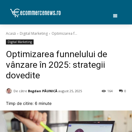
Acasă
Digital Marketing
Optimizarea f...
Digital Marketing
Optimizarea funnelului de
vânzare în 2025: strategii
dovedite
De către
Bogdan PĂUNICĂ
august 25, 2025
164
0
Timp de citire:
6
minute