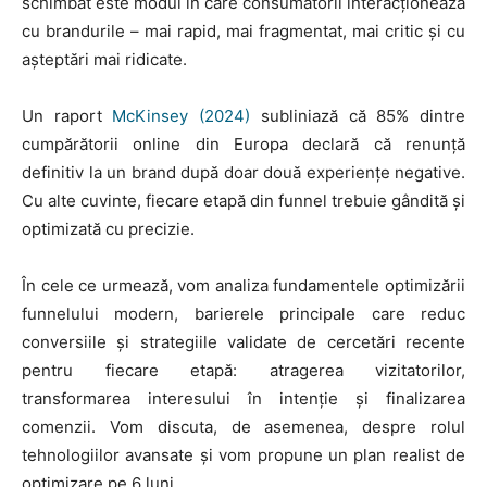
schimbat este modul în care consumatorii interacționează
cu brandurile – mai rapid, mai fragmentat, mai critic și cu
așteptări mai ridicate.
Un raport
McKinsey (2024)
subliniază că 85% dintre
cumpărătorii online din Europa declară că renunță
definitiv la un brand după doar două experiențe negative.
Cu alte cuvinte, fiecare etapă din funnel trebuie gândită și
optimizată cu precizie.
În cele ce urmează, vom analiza fundamentele optimizării
funnelului modern, barierele principale care reduc
conversiile și strategiile validate de cercetări recente
pentru fiecare etapă: atragerea vizitatorilor,
transformarea interesului în intenție și finalizarea
comenzii. Vom discuta, de asemenea, despre rolul
tehnologiilor avansate și vom propune un plan realist de
optimizare pe 6 luni.