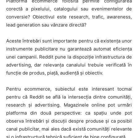
Platforma ecommerce folosită permite configurarea
corectă a pixelului, catalogului sau evenimentelor de
conversie? Obiectivul este research, trafic, awareness,
lead generation sau vânzare directă?
HOMEPAGE
NEWS
Aceste întrebări sunt importante pentru că existența unor
instrumente publicitare nu garantează automat eficiența
E-COMMERCE
unei campanii. Reddit pune la dispoziție infrastructura de
advertising, dar relevanța canalului trebuie verificată în
EVENIMENTE
funcție de produs, piață, audiență și obiectiv.
MARKETING
Pentru ecommerce, subiectul este interesant tocmai
AI
pentru că Reddit se află la intersecția dintre comunități,
research și advertising. Magazinele online pot urmări
LEGAL & DP
platforma din două perspective: ca spațiu unde pot
observa întrebări și discuții despre produse și ca posibil
STUDIES
canal publicitar, mai ales dacă există comunități relevante
și o infrastructură tehnică suficient de bine configurată.
CONTACT