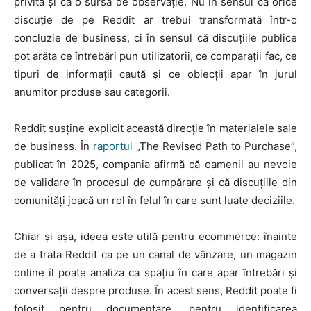
privită și ca o sursă de observație. Nu în sensul că orice
discuție de pe Reddit ar trebui transformată într-o
concluzie de business, ci în sensul că discuțiile publice
pot arăta ce întrebări pun utilizatorii, ce comparații fac, ce
tipuri de informații caută și ce obiecții apar în jurul
anumitor produse sau categorii.
Reddit susține explicit această direcție în materialele sale
de business. În
raportul
„The Revised Path to Purchase”,
publicat în 2025, compania afirmă că oamenii au nevoie
de validare în procesul de cumpărare și că discuțiile din
comunități joacă un rol în felul în care sunt luate deciziile.
Chiar și așa, ideea este utilă pentru ecommerce: înainte
de a trata Reddit ca pe un canal de vânzare, un magazin
online îl poate analiza ca spațiu în care apar întrebări și
conversații despre produse. În acest sens, Reddit poate fi
folosit pentru documentare, pentru identificarea