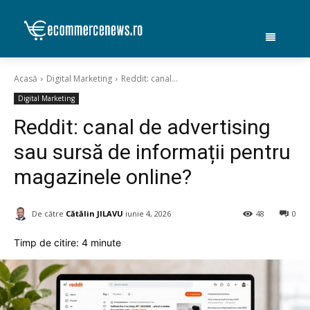
Acasă
Digital Marketing
Reddit: canal...
Digital Marketing
Reddit: canal de advertising
sau sursă de informații pentru
magazinele online?
De către
Cătălin JILAVU
iunie 4, 2026
48
0
Timp de citire:
4
minute