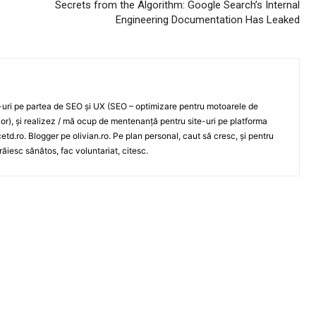
Secrets from the Algorithm: Google Search’s Internal
Engineering Documentation Has Leaked
e-uri pe partea de SEO și UX (SEO – optimizare pentru motoarele de
ilor), și realizez / mă ocup de mentenanță pentru site-uri pe platforma
td.ro. Blogger pe olivian.ro. Pe plan personal, caut să cresc, și pentru
răiesc sănătos, fac voluntariat, citesc.