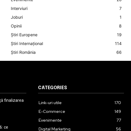
Interviuri
7
Joburi
1
Opinii
8
Știri Europene
19
Știri Internațional
114
Știri România
66
CATEGORIES
 finalizarea
Link-uri utile
170
E-Commerce
149
Evenimente
77
6: ce
Digital Marketing
56