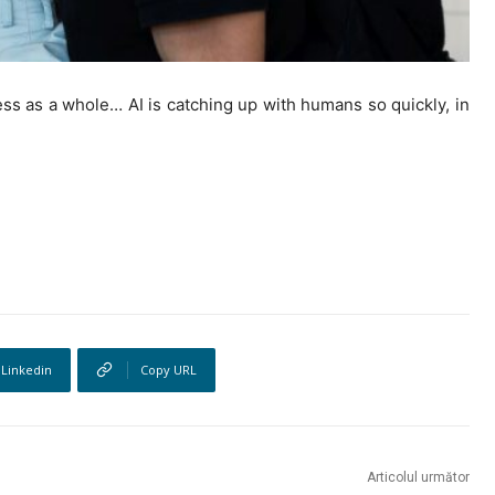
ess as a whole… AI is catching up with humans so quickly, in
Linkedin
Copy URL
Articolul următor