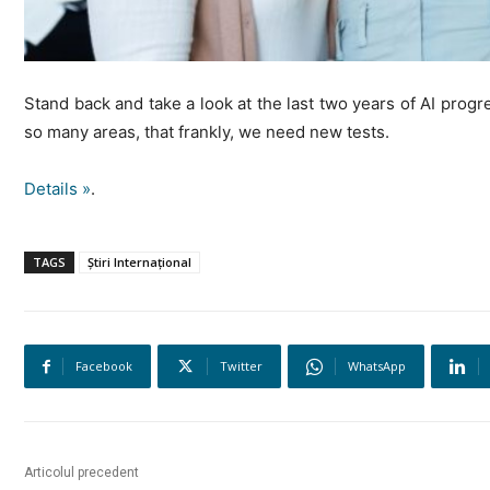
Stand back and take a look at the last two years of AI progr
so many areas, that frankly, we need new tests.
Details »
.
TAGS
Știri Internațional
Facebook
Twitter
WhatsApp
Articolul precedent