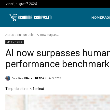
vineri, august 7, 2026
HOMEPAG
Acasă
Link-uri utile
AI now surpas...
Link-uri utile
AI now surpasses humans
performance benchmark
De către
Olivian BREDA
iunie 3, 2024
Timp de citire:
< 1
minut