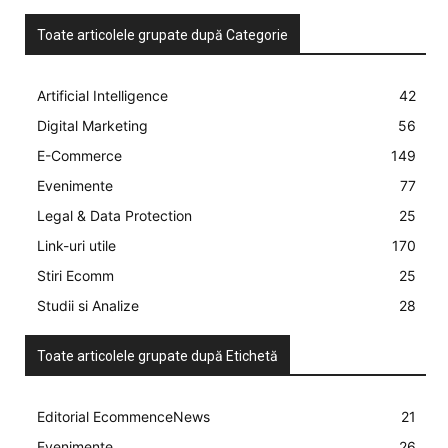
Toate articolele grupate după Categorie
Artificial Intelligence
42
Digital Marketing
56
E-Commerce
149
Evenimente
77
Legal & Data Protection
25
Link-uri utile
170
Stiri Ecomm
25
Studii si Analize
28
Toate articolele grupate după Etichetă
Editorial EcommenceNews
21
Evenimente
26