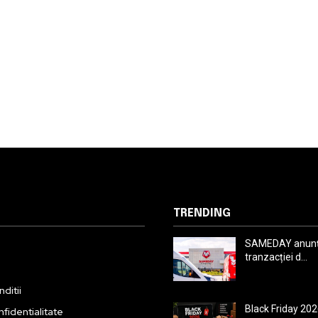
TRENDING
SAMEDAY anunță
tranzacției d...
ditii
Black Friday 202
nfidentialitate