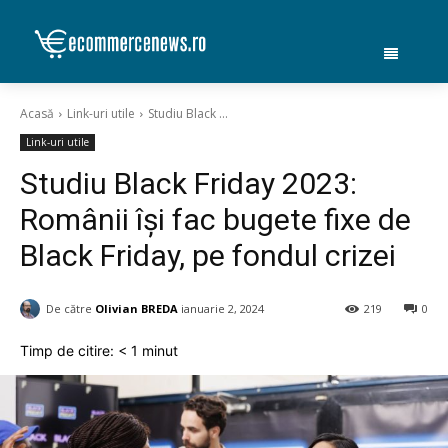
Acasă
Link-uri utile
Studiu Black ...
Link-uri utile
Studiu Black Friday 2023:
Românii își fac bugete fixe de
Black Friday, pe fondul crizei
De către
Olivian BREDA
ianuarie 2, 2024
219
0
Timp de citire:
< 1
minut