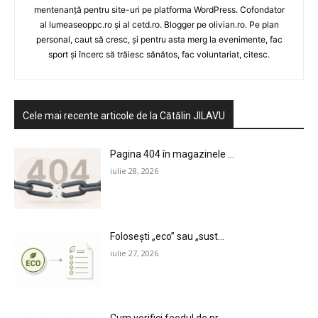
mentenanță pentru site-uri pe platforma WordPress. Cofondator
al lumeaseoppc.ro și al cetd.ro. Blogger pe olivian.ro. Pe plan
personal, caut să cresc, și pentru asta merg la evenimente, fac
sport și încerc să trăiesc sănătos, fac voluntariat, citesc.
Cele mai recente articole de la Cătălin JILAVU
Pagina 404 în magazinele ...
iulie 28, 2026
Folosești „eco” sau „sust...
iulie 27, 2026