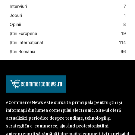
Interviuri
7
Joburi
1
Opinii
8
Știri Europene
19
Știri Internațional
114
Știri România
66
eCommerceNews este sursa ta principală pentru știri și
informații din lumea comerțului electronic. Site-ul oferă
actualizări periodice despre tendințe, tehnologii și
strategii în e-commerce, ajutând profesioniștii și
antreprenorii să rămână informați și competitivi în peisajul