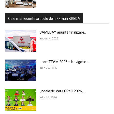
MARKETING
AI
Cele mai recente articole de la Olivian BREDA
LEGAL & DP
SAMEDAY anunță finalizare...
august 4, 2026
STUDIES
CONTACT
ecomTEAM 2026 – Navigatin...
iulie 29, 2026
Școala de Vară GPeC 2026,...
iulie 23, 2026