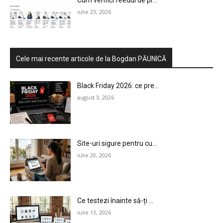
Cum verifici feedul de pr...
iulie 23, 2026
Cele mai recente articole de la Bogdan PĂUNICĂ
Black Friday 2026: ce pre...
august 3, 2026
Site-uri sigure pentru cu...
HOMEPAGE
iulie 20, 2026
NEWS
E-COMMERCE
Ce testezi înainte să-ți ...
EVENIMENTE
iulie 13, 2026