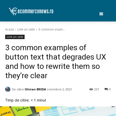
Acasă
Link-uri utile
3 common exam...
Link-uri utile
3 common examples of
button text that degrades UX
and how to rewrite them so
they’re clear
De către
Olivian BREDA
octombrie 2, 2023
237
0
Timp de citire:
< 1
minut