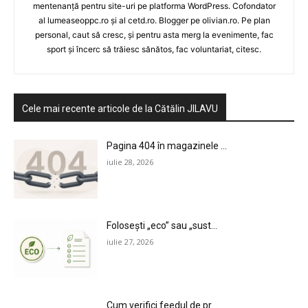
mentenanță pentru site-uri pe platforma WordPress. Cofondator
al lumeaseoppc.ro și al cetd.ro. Blogger pe olivian.ro. Pe plan
personal, caut să cresc, și pentru asta merg la evenimente, fac
sport și încerc să trăiesc sănătos, fac voluntariat, citesc.
Cele mai recente articole de la Cătălin JILAVU
Pagina 404 în magazinele ...
iulie 28, 2026
Folosești „eco” sau „sust...
iulie 27, 2026
Cum verifici feedul de pr...