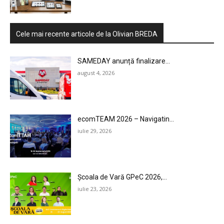
MARKETING
AI
Cele mai recente articole de la Olivian BREDA
LEGAL & DP
SAMEDAY anunță finalizare...
august 4, 2026
STUDIES
CONTACT
ecomTEAM 2026 – Navigatin...
iulie 29, 2026
Școala de Vară GPeC 2026,...
iulie 23, 2026