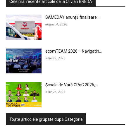
Cele mai recente articole de la Olivian BREDA
AI
SAMEDAY anunță finalizare...
LEGAL & DP
august 4, 2026
STUDIES
CONTACT
ecomTEAM 2026 – Navigatin...
iulie 29, 2026
Școala de Vară GPeC 2026,...
iulie 23, 2026
Toate articolele grupate după Categorie