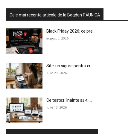
Cele mai recente articole de la Bogdan PĂUNICĂ
Black Friday 2026: ce pre...
august 3, 2026
Site-uri sigure pentru cu...
iulie 20, 2026
HOMEPAGE
NEWS
Ce testezi înainte să-ți ...
E-COMMERCE
iulie 13, 2026
EVENIMENTE
MARKETING