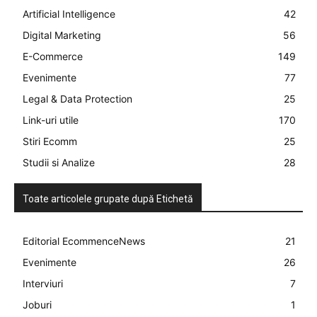
Artificial Intelligence
42
Digital Marketing
56
E-Commerce
149
Evenimente
77
Legal & Data Protection
25
Link-uri utile
170
Stiri Ecomm
25
Studii si Analize
28
Toate articolele grupate după Etichetă
Editorial EcommenceNews
21
Evenimente
26
Interviuri
7
Joburi
1