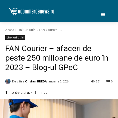
Acasă
Link-uri utile
FAN Courier –...
Link-uri utile
FAN Courier – afaceri de
peste 250 milioane de euro în
2023 – Blog-ul GPeC
De către
Olivian BREDA
ianuarie 2, 2024
261
0
Timp de citire:
< 1
minut