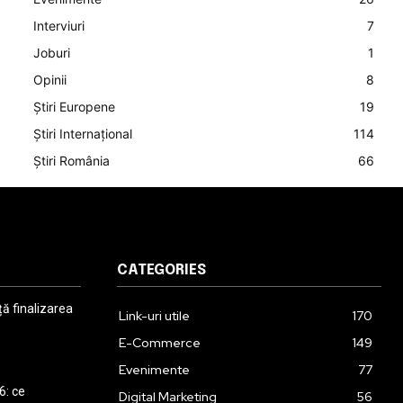
Interviuri
7
Joburi
1
Opinii
8
Știri Europene
19
Știri Internațional
114
Știri România
66
CATEGORIES
 finalizarea
Link-uri utile
170
E-Commerce
149
Evenimente
77
6: ce
Digital Marketing
56