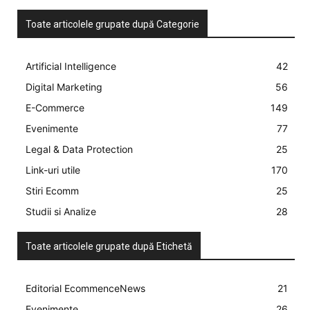
Toate articolele grupate după Categorie
Artificial Intelligence
42
Digital Marketing
56
E-Commerce
149
Evenimente
77
Legal & Data Protection
25
Link-uri utile
170
Stiri Ecomm
25
Studii si Analize
28
Toate articolele grupate după Etichetă
Editorial EcommenceNews
21
Evenimente
26