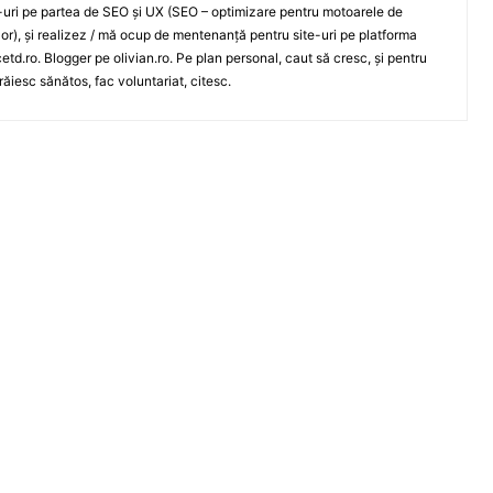
e-uri pe partea de SEO și UX (SEO – optimizare pentru motoarele de
ilor), și realizez / mă ocup de mentenanță pentru site-uri pe platforma
td.ro. Blogger pe olivian.ro. Pe plan personal, caut să cresc, și pentru
răiesc sănătos, fac voluntariat, citesc.