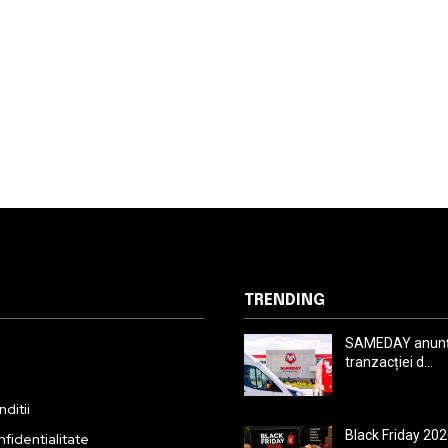
TRENDING
SAMEDAY anunță
tranzacției d...
ditii
Black Friday 202
nfidentialitate