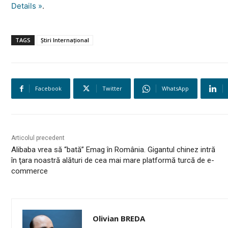
Details »
.
TAGS
Știri Internațional
Facebook
Twitter
WhatsApp
Articolul precedent
Alibaba vrea să “bată” Emag în România. Gigantul chinez intră
în ţara noastră alături de cea mai mare platformă turcă de e-
commerce
Olivian BREDA