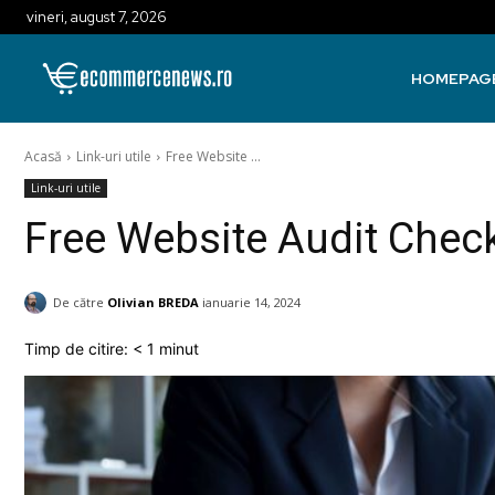
vineri, august 7, 2026
HOMEPAG
Acasă
Link-uri utile
Free Website ...
Link-uri utile
Free Website Audit Check
De către
Olivian BREDA
ianuarie 14, 2024
Timp de citire:
< 1
minut