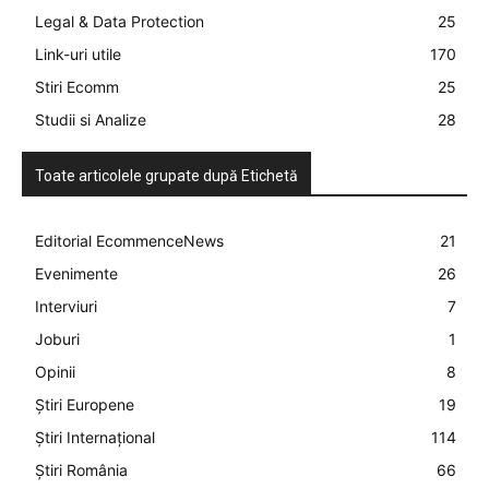
Legal & Data Protection
25
Link-uri utile
170
Stiri Ecomm
25
Studii si Analize
28
Toate articolele grupate după Etichetă
Editorial EcommenceNews
21
Evenimente
26
Interviuri
7
Joburi
1
Opinii
8
Știri Europene
19
Știri Internațional
114
Știri România
66