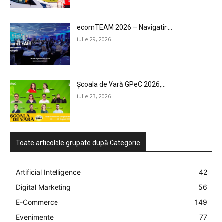
LEGAL & DP
ecomTEAM 2026 – Navigatin...
STUDIES
iulie 29, 2026
CONTACT
Școala de Vară GPeC 2026,...
iulie 23, 2026
Toate articolele grupate după Categorie
Artificial Intelligence
42
Digital Marketing
56
E-Commerce
149
Evenimente
77