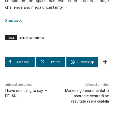
completion the space has ever seen creates a huge
challenge and mega uncertainty.
Source »
.
TAGS
Știri Internațional
Facebook
Twitter
WhatsApp
Articolul precedent
Articolul următor
I have one thing to say. –
Marketingul incremental: o
DEJAN
abordare centrată pe
rezultate în era digitală