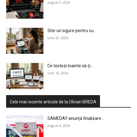
august 3, 2026
Site-uri sigure pentru cu...
iulie 20, 2026
HOMEPAGE
Ce testezi înainte să-ți ...
iulie 13, 2026
NEWS
E-COMMERCE
EVENIMENTE
Cele mai recente articole de la Olivian BREDA
MARKETING
SAMEDAY anunță finalizare...
august 4, 2026
AI