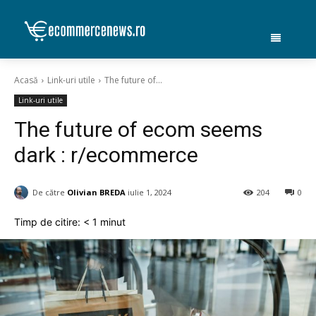
Acasă
Link-uri utile
The future of...
Link-uri utile
The future of ecom seems
dark : r/ecommerce
De către
Olivian BREDA
iulie 1, 2024
204
0
Timp de citire:
< 1
minut