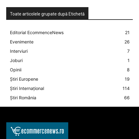
Toate articolele grupate după Etichetă
Editorial EcommenceNews
21
Evenimente
26
Interviuri
7
Joburi
1
Opinii
8
Știri Europene
19
Știri Internațional
114
Știri România
66