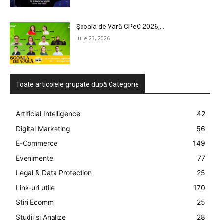
STUDIES
CONTACT
Școala de Vară GPeC 2026,...
iulie 23, 2026
Toate articolele grupate după Categorie
Artificial Intelligence
42
Digital Marketing
56
E-Commerce
149
Evenimente
77
Legal & Data Protection
25
Link-uri utile
170
Stiri Ecomm
25
Studii si Analize
28