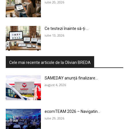
iulie 20, 2026
Ce testezi înainte să-ți ...
iulie 13, 2026
HOMEPAGE
NEWS
Cele mai recente articole de la Olivian BREDA
E-COMMERCE
SAMEDAY anunță finalizare...
EVENIMENTE
august 4, 2026
MARKETING
AI
ecomTEAM 2026 – Navigatin...
LEGAL & DP
iulie 29, 2026