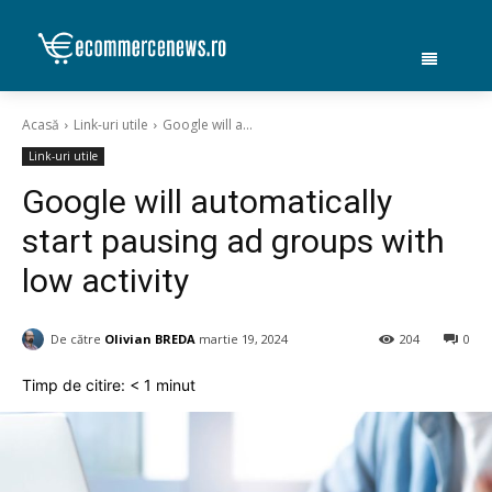
Acasă
Link-uri utile
Google will a...
Link-uri utile
Google will automatically
start pausing ad groups with
low activity
De către
Olivian BREDA
martie 19, 2024
204
0
Timp de citire:
< 1
minut