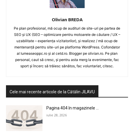
Olivian BREDA
Pe plan profesional, mă ocup de audituri de site-uri pe partea de
SEO și UX (SEO – optimizare pentru motoarele de căutare / UX –
uzabilitate – experiența vizitatorilor), și realizez / mă ocup de
mentenanță pentru site-uri pe platforma WordPress. Cofondator
al lumeaseoppc.ro și al cetd.ro. Blogger pe olivian.ro. Pe plan
personal, caut să cresc, și pentru asta merg la evenimente, fac
sport și încerc să trăiesc sănătos, fac voluntariat, citesc.
Cele mai recente articole de la Cătălin JILAVU
Pagina 404 în magazinele ...
iulie 28, 2026