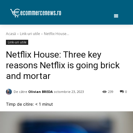
Acasă
Link-uri utile
Netflix House...
Link-uri utile
Netflix House: Three key
reasons Netflix is going brick
and mortar
De către
Olivian BREDA
octombrie 23, 2023
239
0
Timp de citire:
< 1
minut