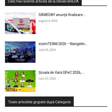
Cele mai recente articole de la Olivian BREDA
AI
SAMEDAY anunță finalizare...
LEGAL & DP
august 4, 2026
STUDIES
CONTACT
ecomTEAM 2026 – Navigatin...
iulie 29, 2026
Școala de Vară GPeC 2026,...
iulie 23, 2026
Toate articolele grupate după Categorie