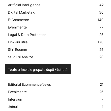
Artificial Intelligence
42
Digital Marketing
56
E-Commerce
149
Evenimente
77
Legal & Data Protection
25
Link-uri utile
170
Stiri Ecomm
25
Studii si Analize
28
Toate articolele grupate după Etichetă
Editorial EcommenceNews
21
Evenimente
26
Interviuri
7
Joburi
1