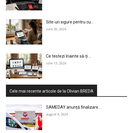
Site-uri sigure pentru cu...
iulie 20, 2026
HOMEPAGE
Ce testezi înainte să-ți ...
iulie 13, 2026
NEWS
E-COMMERCE
Cele mai recente articole de la Olivian BREDA
EVENIMENTE
SAMEDAY anunță finalizare...
MARKETING
august 4, 2026
AI