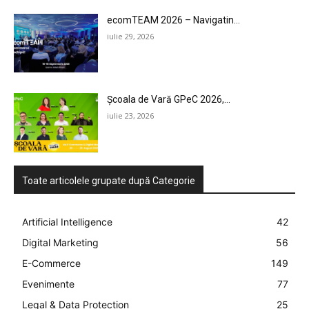
LEGAL & DP
ecomTEAM 2026 – Navigatin...
STUDIES
iulie 29, 2026
CONTACT
Școala de Vară GPeC 2026,...
iulie 23, 2026
Toate articolele grupate după Categorie
Artificial Intelligence
42
Digital Marketing
56
E-Commerce
149
Evenimente
77
Legal & Data Protection
25