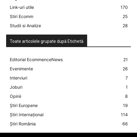
Link-uri utile
170
Stiri Ecomm
25
Studii si Analize
28
Toate articolele grupate după Etichetă
Editorial EcommenceNews
21
Evenimente
26
Interviuri
7
Joburi
1
Opinii
8
Știri Europene
19
Știri Internațional
114
Știri România
66