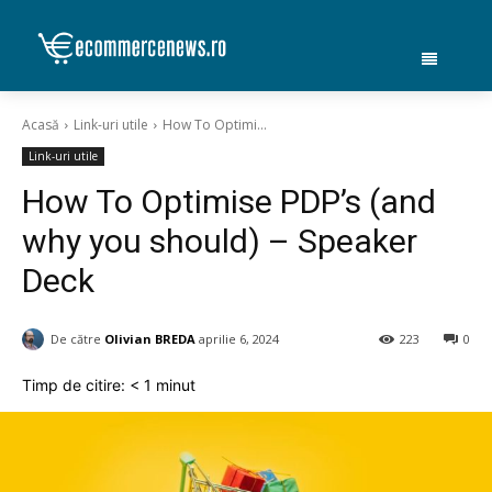
Acasă
Link-uri utile
How To Optimi...
Link-uri utile
How To Optimise PDP’s (and
why you should) – Speaker
Deck
De către
Olivian BREDA
aprilie 6, 2024
223
0
Timp de citire:
< 1
minut