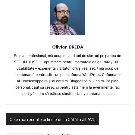
Olivian BREDA
Pe plan profesional, mă ocup de audituri de site-uri pe partea de
SEO și UX (SEO – optimizare pentru motoarele de căutare / UX –
uzabilitate – experiența vizitatorilor), și realizez / mă ocup de
mentenanță pentru site-uri pe platforma WordPress. Cofondator
al lumeaseoppc.ro și al cetd.ro. Blogger pe olivian.ro. Pe plan
personal, caut să cresc, și pentru asta merg la evenimente, fac
sport și încerc să trăiesc sănătos, fac voluntariat, citesc.
Cele mai recente articole de la Cătălin JILAVU