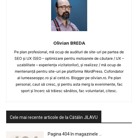
Olivian BREDA
Pe plan profesional, mă ocup de audituri de site-uri pe partea de
SEO și UX (SEO – optimizare pentru motoarele de căutare / UX –
uzabilitate – experiența vizitatorilor), și realizez / mă ocup de
mentenanță pentru site-uri pe platforma WordPress. Cofondator
al lumeaseoppc.ro și al cetd.ro. Blogger pe olivian.ro. Pe plan
personal, caut să cresc, și pentru asta merg la evenimente, fac
sport și încerc să trăiesc sănătos, fac voluntariat, citesc.
Cele mai recente articole de la Cătălin JILAVU
Pagina 404 în magazinele ...