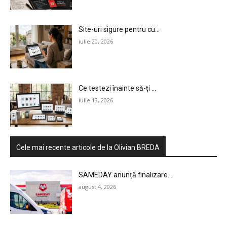
Site-uri sigure pentru cu...
iulie 20, 2026
Ce testezi înainte să-ți ...
HOMEPAGE
iulie 13, 2026
NEWS
E-COMMERCE
Cele mai recente articole de la Olivian BREDA
EVENIMENTE
SAMEDAY anunță finalizare...
MARKETING
august 4, 2026
AI