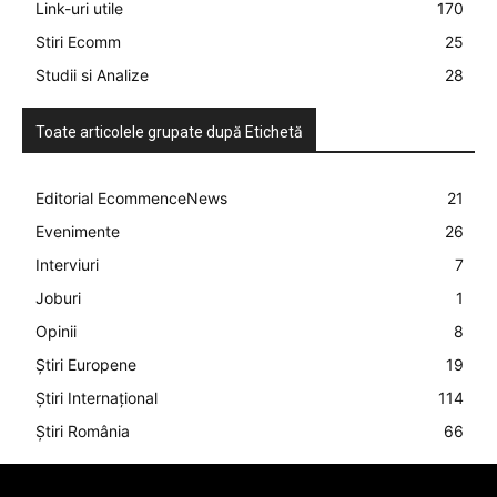
Link-uri utile
170
Stiri Ecomm
25
Studii si Analize
28
Toate articolele grupate după Etichetă
Editorial EcommenceNews
21
Evenimente
26
Interviuri
7
Joburi
1
Opinii
8
Știri Europene
19
Știri Internațional
114
Știri România
66