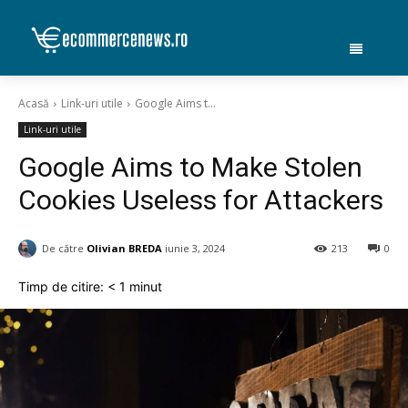
Acasă
Link-uri utile
Google Aims t...
Link-uri utile
Google Aims to Make Stolen
Cookies Useless for Attackers
De către
Olivian BREDA
iunie 3, 2024
213
0
Timp de citire:
< 1
minut