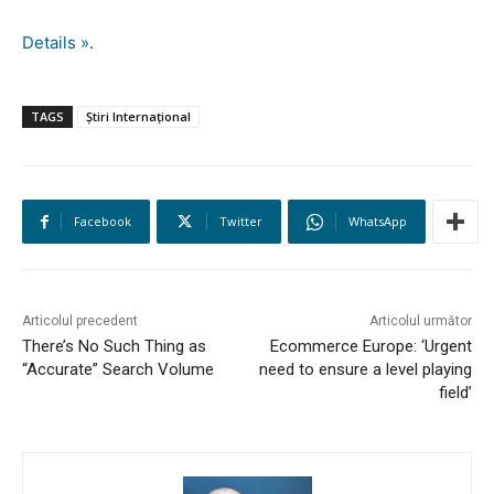
Details »
.
TAGS
Știri Internațional
Facebook
Twitter
WhatsApp
Articolul precedent
Articolul următor
There’s No Such Thing as
Ecommerce Europe: ‘Urgent
“Accurate” Search Volume
need to ensure a level playing
field’