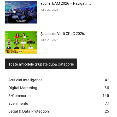
LEGAL & DP
ecomTEAM 2026 – Navigatin...
iulie 29, 2026
STUDIES
CONTACT
Școala de Vară GPeC 2026,...
iulie 23, 2026
Toate articolele grupate după Categorie
Artificial Intelligence
42
Digital Marketing
56
E-Commerce
149
Evenimente
77
Legal & Data Protection
25