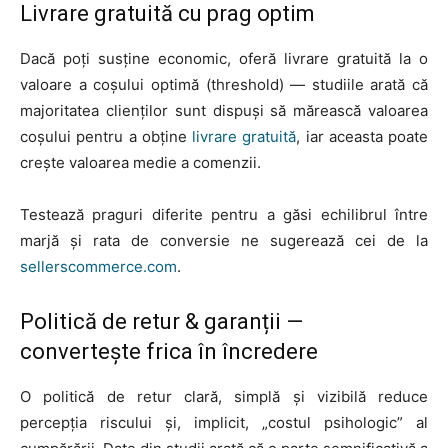
EVENIMENTE
Livrare gratuită cu prag optim
MARKETING
Dacă poți susține economic, oferă livrare gratuită la o
valoare a coșului optimă (threshold) — studiile arată că
AI
majoritatea clienților sunt dispuși să mărească valoarea
coșului pentru a obține
livrare gratuită
, iar aceasta poate
LEGAL & DP
crește valoarea medie a comenzii.
STUDIES
Testează praguri diferite pentru a găsi echilibrul între
CONTACT
marjă și rata de conversie ne sugerează cei de la
sellerscommerce.com
.
Politică de retur & garanții —
convertește frica în încredere
O politică de retur clară, simplă și vizibilă reduce
percepția riscului și, implicit, „costul psihologic” al