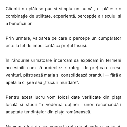
Clienții nu plătesc pur și simplu un număr, ei plătesc o
combinație de utilitate, experiență, percepție a riscului și
a beneficiilor.
Prin urmare, valoarea pe care o percepe un cumpărător
este la fel de importantă ca prețul însuși.
În rândurile următoare încercăm să explicăm în termeni
accesibili, cum să proiectezi strategii de preț care cresc
venituri, păstrează marja și consolidează brandul — fără a
apela la clișee sau „trucuri murdare”.
Pentru acest lucru vom folosi date verificate din piața
locală și studii în vederea obținerii unor recomandări
adaptate tendințelor din piața românească.
Ne vom referi de asemenea la rata de abandon a coșului,