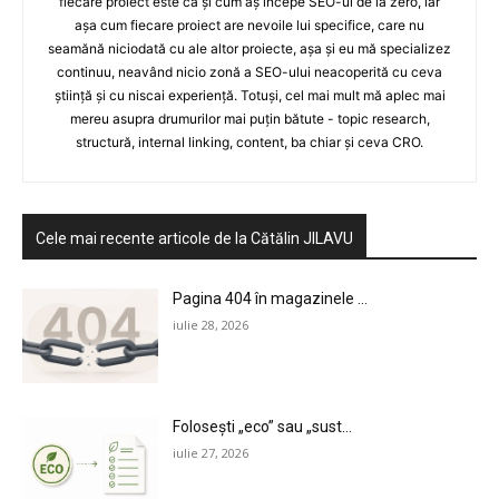
fiecare proiect este ca și cum aș începe SEO-ul de la zero, iar
așa cum fiecare proiect are nevoile lui specifice, care nu
seamănă niciodată cu ale altor proiecte, așa și eu mă specializez
continuu, neavând nicio zonă a SEO-ului neacoperită cu ceva
știință și cu niscai experiență. Totuși, cel mai mult mă aplec mai
mereu asupra drumurilor mai puțin bătute - topic research,
structură, internal linking, content, ba chiar și ceva CRO.
Cele mai recente articole de la Cătălin JILAVU
Pagina 404 în magazinele ...
iulie 28, 2026
Folosești „eco” sau „sust...
iulie 27, 2026