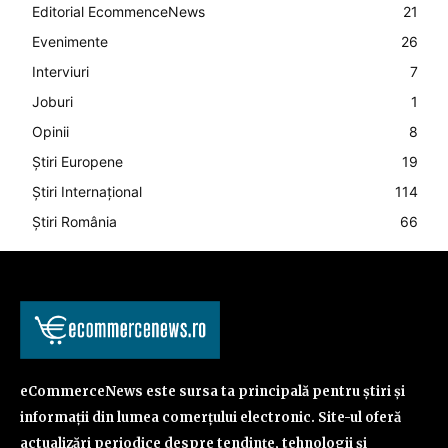
Editorial EcommenceNews
21
Evenimente
26
Interviuri
7
Joburi
1
Opinii
8
Știri Europene
19
Știri Internațional
114
Știri România
66
eCommerceNews este sursa ta principală pentru știri și
informații din lumea comerțului electronic. Site-ul oferă
actualizări periodice despre tendințe, tehnologii și