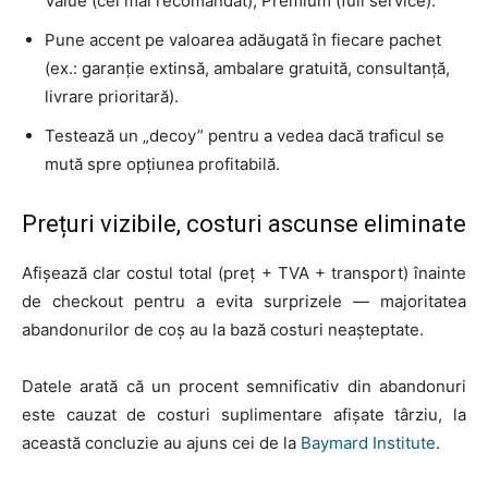
Value (cel mai recomandat), Premium (full service).
Pune accent pe valoarea adăugată în fiecare pachet
(ex.: garanție extinsă, ambalare gratuită, consultanță,
livrare prioritară).
Testează un „decoy” pentru a vedea dacă traficul se
mută spre opțiunea profitabilă.
Prețuri vizibile, costuri ascunse eliminate
Afișează clar costul total (preț + TVA + transport) înainte
de checkout pentru a evita surprizele — majoritatea
abandonurilor de coș au la bază costuri neașteptate.
HOMEPAGE
Datele arată că un procent semnificativ din abandonuri
NEWS
este cauzat de costuri suplimentare afișate târziu, la
această concluzie au ajuns cei de la
Baymard Institute
.
E-COMMERCE