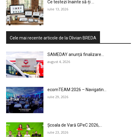
Ce testezi înainte să-ți ...
iulie 13, 2026
Cele mai recente articole de la Olivian BREDA
SAMEDAY anunță finalizare...
august 4, 2026
ecomTEAM 2026 – Navigatin...
iulie 29, 2026
Școala de Vară GPeC 2026,...
iulie 23, 2026