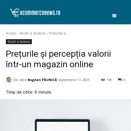
Acasă
Studii si Analize
Prețurile și ...
Studii si Analize
Prețurile și percepția valorii
într-un magazin online
De către
Bogdan PĂUNICĂ
septembrie 17, 2025
159
0
Timp de citire:
6
minute