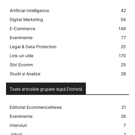
Artificial Intelligence
42
Digital Marketing
56
E-Commerce
149
Evenimente
77
Legal & Data Protection
25
Link-uri utile
170
Stiri Ecomm
25
Studii si Analize
28
Toate articolele grupate după Etichetă
Editorial EcommenceNews
21
Evenimente
26
Interviuri
7
Joburi
1