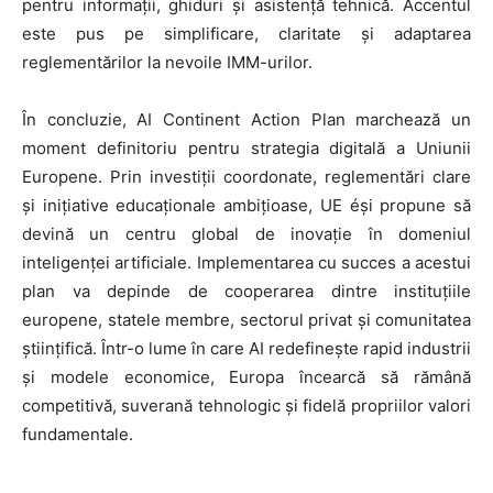
pentru informații, ghiduri și asistență tehnică. Accentul
este pus pe simplificare, claritate și adaptarea
reglementărilor la nevoile IMM-urilor.
În concluzie, AI Continent Action Plan marchează un
moment definitoriu pentru strategia digitală a Uniunii
Europene. Prin investiții coordonate, reglementări clare
și inițiative educaționale ambițioase, UE éși propune să
devină un centru global de inovație în domeniul
inteligenței artificiale. Implementarea cu succes a acestui
HOMEPAGE
plan va depinde de cooperarea dintre instituțiile
europene, statele membre, sectorul privat și comunitatea
NEWS
științifică. Într-o lume în care AI redefinește rapid industrii
și modele economice, Europa încearcă să rămână
E-COMMERCE
competitivă, suverană tehnologic și fidelă propriilor valori
fundamentale.
EVENIMENTE
MARKETING