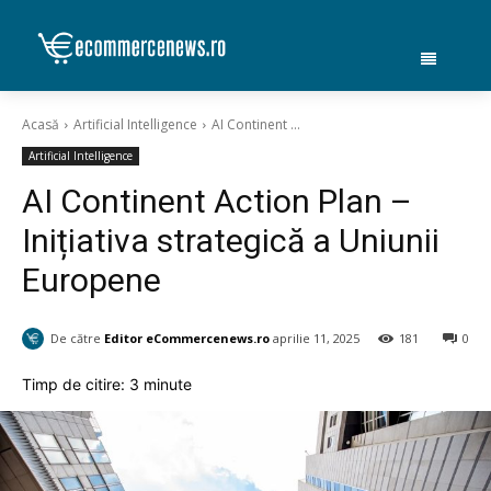
Acasă
Artificial Intelligence
AI Continent ...
Artificial Intelligence
AI Continent Action Plan –
Inițiativa strategică a Uniunii
Europene
De către
Editor eCommercenews.ro
aprilie 11, 2025
181
0
Timp de citire:
3
minute