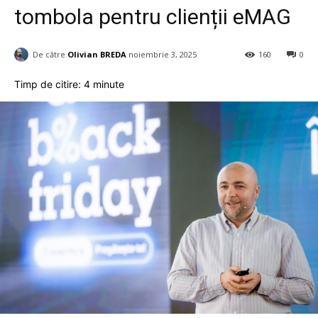
tombola pentru clienții eMAG
De către
Olivian BREDA
noiembrie 3, 2025
160
0
Timp de citire:
4
minute