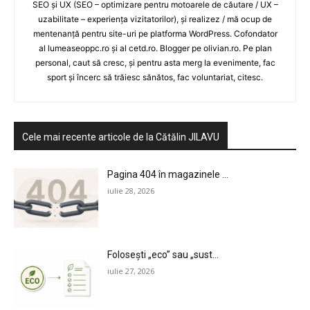
SEO și UX (SEO – optimizare pentru motoarele de căutare / UX –
uzabilitate – experiența vizitatorilor), și realizez / mă ocup de
mentenanță pentru site-uri pe platforma WordPress. Cofondator
al lumeaseoppc.ro și al cetd.ro. Blogger pe olivian.ro. Pe plan
personal, caut să cresc, și pentru asta merg la evenimente, fac
sport și încerc să trăiesc sănătos, fac voluntariat, citesc.
Cele mai recente articole de la Cătălin JILAVU
Pagina 404 în magazinele ...
iulie 28, 2026
Folosești „eco” sau „sust...
iulie 27, 2026