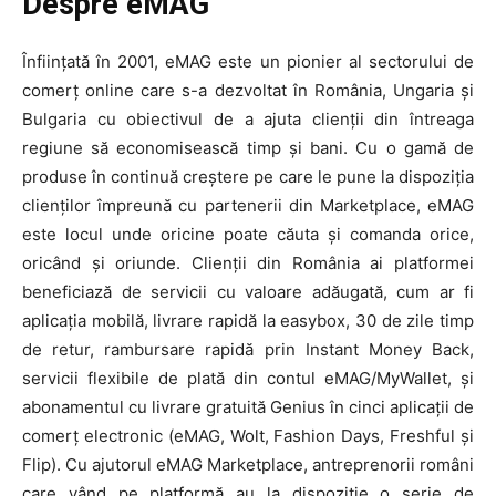
Despre eMAG
Înființată în 2001, eMAG este un pionier al sectorului de
comerţ online care s-a dezvoltat în România, Ungaria și
HOMEPAGE
Bulgaria cu obiectivul de a ajuta clienții din întreaga
NEWS
regiune să economisească timp și bani. Cu o gamă de
produse în continuă creștere pe care le pune la dispoziția
E-COMMERCE
clienților împreună cu partenerii din Marketplace, eMAG
este locul unde oricine poate căuta și comanda orice,
EVENIMENTE
oricând și oriunde. Clienții din România ai platformei
beneficiază de servicii cu valoare adăugată, cum ar fi
MARKETING
aplicația mobilă, livrare rapidă la easybox, 30 de zile timp
AI
de retur, rambursare rapidă prin Instant Money Back,
servicii flexibile de plată din contul eMAG/MyWallet, și
LEGAL & DP
abonamentul cu livrare gratuită Genius în cinci aplicații de
comerț electronic (eMAG, Wolt, Fashion Days, Freshful și
STUDIES
Flip). Cu ajutorul eMAG Marketplace, antreprenorii români
care vând pe platformă au la dispoziție o serie de
CONTACT