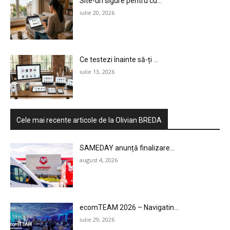
Site-uri sigure pentru cu...
iulie 20, 2026
Ce testezi înainte să-ți ...
iulie 13, 2026
Cele mai recente articole de la Olivian BREDA
SAMEDAY anunță finalizare...
august 4, 2026
ecomTEAM 2026 – Navigatin...
iulie 29, 2026