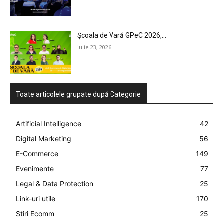
Școala de Vară GPeC 2026,...
iulie 23, 2026
Toate articolele grupate după Categorie
Artificial Intelligence
42
Digital Marketing
56
E-Commerce
149
Evenimente
77
Legal & Data Protection
25
Link-uri utile
170
Stiri Ecomm
25