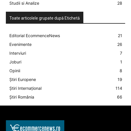
Studii si Analize
28
Toate articolele grupate după Etichetă
Editorial EcommenceNews
21
Evenimente
26
Interviuri
7
Joburi
1
Opinii
8
Știri Europene
19
Știri Internațional
114
Știri România
66