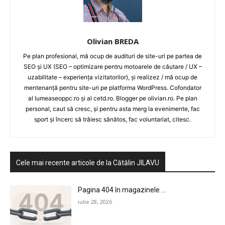
Olivian BREDA
Pe plan profesional, mă ocup de audituri de site-uri pe partea de
SEO și UX (SEO – optimizare pentru motoarele de căutare / UX –
uzabilitate – experiența vizitatorilor), și realizez / mă ocup de
mentenanță pentru site-uri pe platforma WordPress. Cofondator
al lumeaseoppc.ro și al cetd.ro. Blogger pe olivian.ro. Pe plan
personal, caut să cresc, și pentru asta merg la evenimente, fac
sport și încerc să trăiesc sănătos, fac voluntariat, citesc.
Cele mai recente articole de la Cătălin JILAVU
Pagina 404 în magazinele ...
iulie 28, 2026