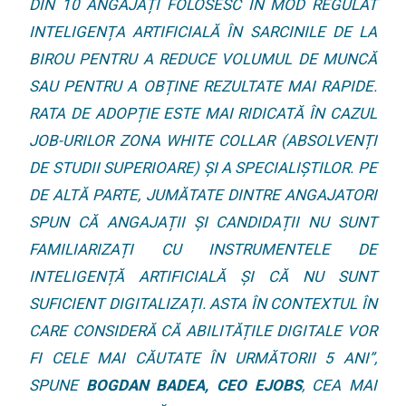
DIN 10 ANGAJAȚI FOLOSESC ÎN MOD REGULAT
INTELIGENȚA ARTIFICIALĂ ÎN SARCINILE DE LA
BIROU PENTRU A REDUCE VOLUMUL DE MUNCĂ
SAU PENTRU A OBȚINE REZULTATE MAI RAPIDE.
RATA DE ADOPȚIE ESTE MAI RIDICATĂ ÎN CAZUL
JOB-URILOR ZONA WHITE COLLAR (ABSOLVENȚI
DE STUDII SUPERIOARE) ȘI A SPECIALIȘTILOR. PE
DE ALTĂ PARTE, JUMĂTATE DINTRE ANGAJATORI
SPUN CĂ ANGAJAȚII ȘI CANDIDAȚII NU SUNT
FAMILIARIZAȚI CU INSTRUMENTELE DE
INTELIGENȚĂ ARTIFICIALĂ ȘI CĂ NU SUNT
SUFICIENT DIGITALIZAȚI. ASTA ÎN CONTEXTUL ÎN
CARE CONSIDERĂ CĂ ABILITĂȚILE DIGITALE VOR
FI CELE MAI CĂUTATE ÎN URMĂTORII 5 ANI”,
SPUNE
BOGDAN BADEA, CEO EJOBS
, CEA MAI