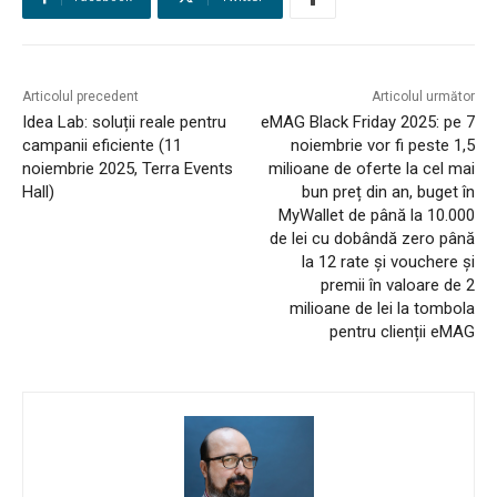
E-COMMERCE
EVENIMENTE
Articolul precedent
Articolul următor
MARKETING
Idea Lab: soluții reale pentru
eMAG Black Friday 2025: pe 7
campanii eficiente (11
noiembrie vor fi peste 1,5
AI
noiembrie 2025, Terra Events
milioane de oferte la cel mai
Hall)
bun preț din an, buget în
MyWallet de până la 10.000
LEGAL & DP
de lei cu dobândă zero până
la 12 rate și vouchere și
STUDIES
premii în valoare de 2
milioane de lei la tombola
CONTACT
pentru clienții eMAG