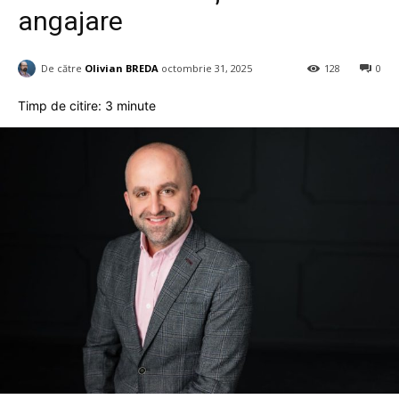
angajare
De către
Olivian BREDA
octombrie 31, 2025
128
0
Timp de citire:
3
minute