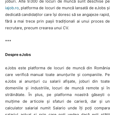
joburi. Alte 9.000 de locuri de muncă sunt deschise pe
iajob.ro
, platforma de locuri de muncă lansată de eJobs și
dedicată candidaților care își doresc să se angajeze rapid,
fără a mai trece prin pașii tradiționali ai unui proces de
recrutare, precum crearea unui CV.
***
Despre eJobs
eJobs este platforma de locuri de muncă din România
care verifică manual toate anunțurile și companiile. Pe
eJobs ai anunțuri cu salarii afișate, joburi din toate
domeniile și industriile, locuri de muncă remote și în
străinătate. În plus, pe platforma noastră găsești o
mulțime de articole și sfaturi de carieră, dar și un
calculator salarial numit Salario unde îți poți compara
salariul actual și prin care poți vedea dacă ești plătit