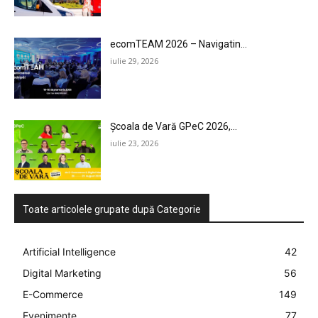
ecomTEAM 2026 – Navigatin...
iulie 29, 2026
Școala de Vară GPeC 2026,...
iulie 23, 2026
Toate articolele grupate după Categorie
Artificial Intelligence
42
Digital Marketing
56
E-Commerce
149
Evenimente
77