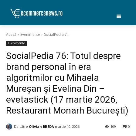
Acasă
Evenimente
SocialPedia 7...
Evenimente
SocialPedia 76: Totul despre
brand personal în era
algoritmilor cu Mihaela
Mureșan și Evelina Din –
evetastick (17 martie 2026,
Restaurant Monarh București)
De către
Olivian BREDA
martie 10, 2026
109
0