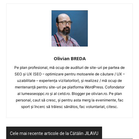
Olivian BREDA
Pe plan profesional, mă ocup de audituri de site-uri pe partea de
SEO și UX (SEO – optimizare pentru motoarele de căutare / UX –
uzabilitate – experiența vizitatorilor), și realizez / mă ocup de
mentenanță pentru site-uri pe platforma WordPress. Cofondator
al lumeaseoppc.ro și al cetd.ro. Blogger pe olivian.ro. Pe plan
personal, caut să cresc, și pentru asta merg la evenimente, fac
sport și încerc să trăiesc sănătos, fac voluntariat, citesc.
Cele mai recente articole de la Cătălin JILAVU