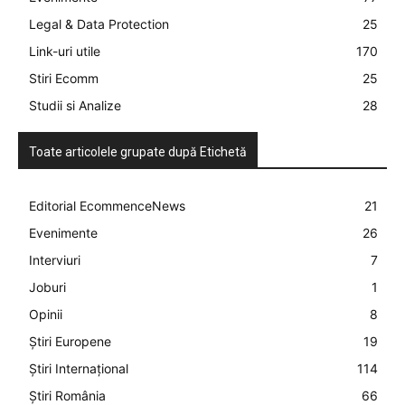
Legal & Data Protection
25
Link-uri utile
170
Stiri Ecomm
25
Studii si Analize
28
Toate articolele grupate după Etichetă
Editorial EcommenceNews
21
Evenimente
26
Interviuri
7
Joburi
1
Opinii
8
Știri Europene
19
Știri Internațional
114
Știri România
66