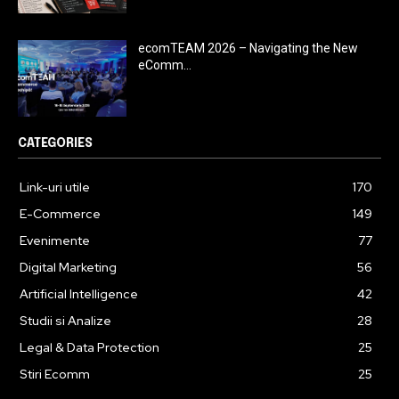
ecomTEAM 2026 – Navigating the New
eComm...
CATEGORIES
Link-uri utile
170
E-Commerce
149
Evenimente
77
Digital Marketing
56
Artificial Intelligence
42
Studii si Analize
28
Legal & Data Protection
25
Stiri Ecomm
25