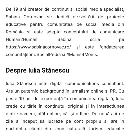
NEWS
De 19 ani creator de conținut și social media specialist,
Sabina Cornovac se dedică dezvoltării de proiecte
E-COMMERCE
educative pentru comunitatea de social media din
România și este adepta conceptului de comunicare
EVENIMENTE
Human2Human. Sabina scrie pe
MARKETING
https://www.sabinacornovac.ro/ și este fondatoarea
comunităților #SocialPedia și #Moms4Moms.
AI
Despre Iulia Stănescu
LEGAL & DP
Iulia Stănescu este digital communications consultant.
STUDIES
Are un puternic background în jurnalism online și PR. Cu
peste 19 ani de experiență în comunicarea digitală, Iulia
CONTACT
crede cu tărie în conținutul original și în interacțiunea
dintre oameni, atât online, cât și offline. De nouă ani de
zile a început să lucreze pe cont propriu și are în
portofoliu clienți din zona culturală, turism, educație