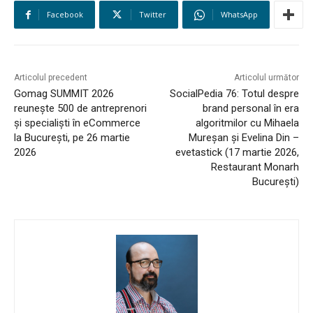
Facebook
Twitter
WhatsApp
Articolul precedent
Articolul următor
HOMEPAGE
Gomag SUMMIT 2026
SocialPedia 76: Totul despre
reunește 500 de antreprenori
brand personal în era
NEWS
și specialiști în eCommerce
algoritmilor cu Mihaela
la București, pe 26 martie
Mureșan și Evelina Din –
E-COMMERCE
2026
evetastick (17 martie 2026,
Restaurant Monarh
București)
EVENIMENTE
MARKETING
AI
LEGAL & DP
STUDIES