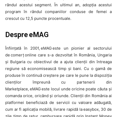
rândul acestui segment. În ultimul an, adopția acestui
program în rândul companiilor conduse de femei a
crescut cu 12,5 puncte procentuale.
Despre
eMAG
Înființată în 2001, eMAG este un pionier al sectorului
de comerţ online care s-a dezvoltat în România, Ungaria
și Bulgaria cu obiectivul de a ajuta clienții din întreaga
regiune să economisească timp și bani. Cu o gamă de
produse în continuă creștere pe care le pune la dispoziția
clienților împreună cu partenerii din
Marketplace, eMAG este locul unde oricine poate căuta și
comanda orice, oricând și oriunde. Clienții din România ai
platformei beneficiază de servicii cu valoare adăugată,
cum ar fi aplicația mobilă, livrare rapidă la easybox, 30 de
zile timp de retur, rambursare rapidă prin Instant Money