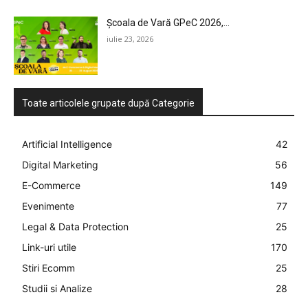
Școala de Vară GPeC 2026,...
iulie 23, 2026
Toate articolele grupate după Categorie
Artificial Intelligence
42
Digital Marketing
56
E-Commerce
149
Evenimente
77
Legal & Data Protection
25
Link-uri utile
170
Stiri Ecomm
25
Studii si Analize
28