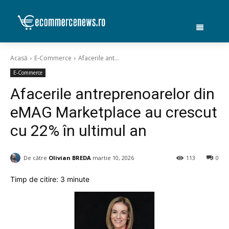
Acasă
E-Commerce
Afacerile ant...
E-Commerce
Afacerile antreprenoarelor din
eMAG Marketplace au crescut
cu 22% în ultimul an
De către
Olivian BREDA
martie 10, 2026
113
0
Timp de citire:
3
minute