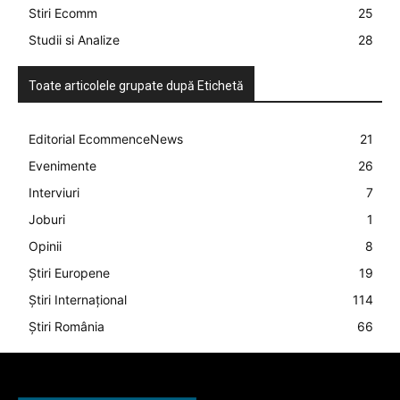
Stiri Ecomm
25
Studii si Analize
28
Toate articolele grupate după Etichetă
Editorial EcommenceNews
21
Evenimente
26
Interviuri
7
Joburi
1
Opinii
8
Știri Europene
19
Știri Internațional
114
Știri România
66