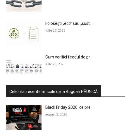
E-COMMERCE
EVENIMENTE
Folosești „eco” sau „sust...
iulie 27, 2026
MARKETING
AI
Cum verifici feedul de pr...
LEGAL & DP
iulie 23, 2026
STUDIES
CONTACT
Cele mai recente articole de la Bogdan PĂUNICĂ
Black Friday 2026: ce pre...
august 3, 2026