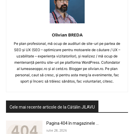
Olivian BREDA
Pe plan profesional, mă ocup de audituri de site-uri pe partea de
SEO și UX (SEO – optimizare pentru motoarele de căutare / UX –
uzabilitate – experiența vizitatorilor), și realizez / mă ocup de
mentenanță pentru site-uri pe platforma WordPress. Cofondator
al lumeaseoppc.ro și al cetd.ro. Blogger pe olivian.ro. Pe plan
personal, caut să cresc, și pentru asta merg la evenimente, fac
sport și încerc să trăiesc sănătos, fac voluntariat, citesc.
Cele mai recente articole de la Cătălin JILAVU
HOMEPAGE
Pagina 404 în magazinele ...
NEWS
iulie 28, 2026