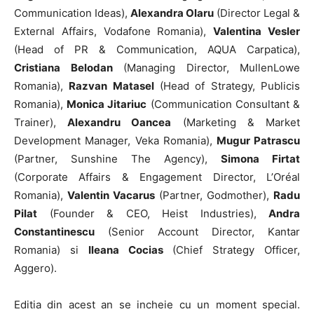
Communication Ideas),
Alexandra Olaru
(Director Legal &
External Affairs, Vodafone Romania),
Valentina Vesler
(Head of PR & Communication, AQUA Carpatica),
Cristiana Belodan
(Managing Director, MullenLowe
Romania),
Razvan Matasel
(Head of Strategy, Publicis
Romania),
Monica Jitariuc
(Communication Consultant &
Trainer),
Alexandru Oancea
(Marketing & Market
Development Manager, Veka Romania),
Mugur Patrascu
(Partner, Sunshine The Agency),
Simona Firtat
(Corporate Affairs & Engagement Director, L’Oréal
Romania),
V
a
lentin Vacarus
(Partner, Godmother),
Radu
Pilat
(Founder & CEO, Heist Industries),
Andra
Constantinescu
(Senior Account Director, Kantar
Romania) si
Ileana Cocias
(Chief Strategy Officer,
Aggero).
Editia din acest an se incheie cu un moment special.