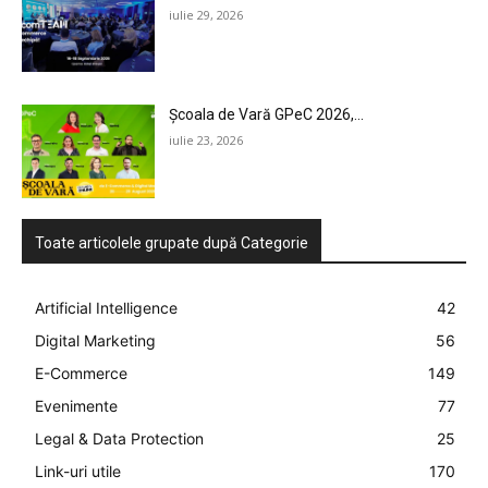
iulie 29, 2026
Școala de Vară GPeC 2026,...
iulie 23, 2026
Toate articolele grupate după Categorie
Artificial Intelligence
42
Digital Marketing
56
E-Commerce
149
Evenimente
77
Legal & Data Protection
25
Link-uri utile
170