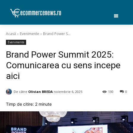
Acasă
Evenimente
Brand Power S...
Evenimente
Brand Power Summit 2025:
Comunicarea cu sens incepe
aici
De către
Olivian BREDA
noiembrie 6, 2025
130
0
Timp de citire:
2
minute