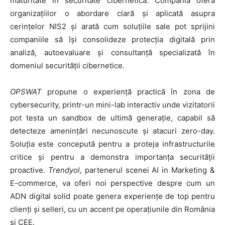
maturitate în securitate cibernetică. Compania oferă
organizațiilor o abordare clară și aplicată asupra
cerințelor NIS2 și arată cum soluțiile sale pot sprijini
companiile să își consolideze protecția digitală prin
analiză, autoevaluare și consultanță specializată în
domeniul securității cibernetice.
OPSWAT
propune o experiență practică în zona de
cybersecurity, printr-un mini-lab interactiv unde vizitatorii
pot testa un sandbox de ultimă generație, capabil să
detecteze amenințări necunoscute și atacuri zero-day.
Soluția este concepută pentru a proteja infrastructurile
critice și pentru a demonstra importanța securității
proactive.
Trendyol,
partenerul scenei AI in Marketing &
E-commerce, va oferi noi perspective despre cum un
ADN digital solid poate genera experiențe de top pentru
clienți și selleri, cu un accent pe operațiunile din România
și CEE.