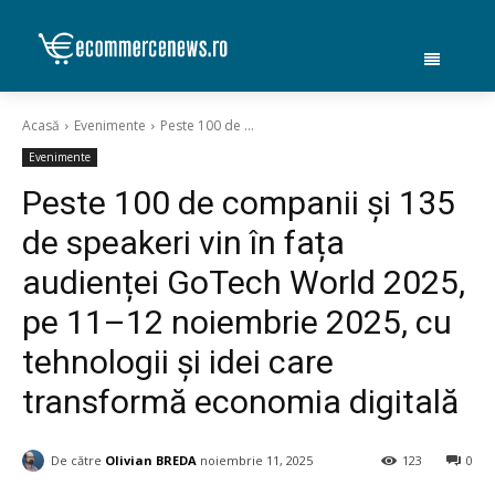
Acasă
Evenimente
Peste 100 de ...
Evenimente
Peste 100 de companii și 135
de speakeri vin în fața
audienței GoTech World 2025,
pe 11–12 noiembrie 2025, cu
tehnologii și idei care
transformă economia digitală
De către
Olivian BREDA
noiembrie 11, 2025
123
0