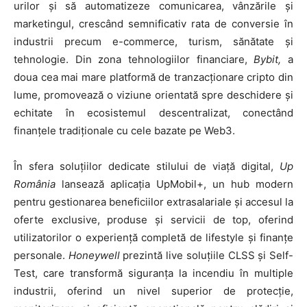
urilor și să automatizeze comunicarea, vânzările și
marketingul, crescând semnificativ rata de conversie în
industrii precum e-commerce, turism, sănătate și
tehnologie. Din zona tehnologiilor financiare,
Bybit,
a
doua cea mai mare platformă de tranzacționare cripto din
lume, promovează o viziune orientată spre deschidere și
echitate în ecosistemul descentralizat, conectând
finanțele tradiționale cu cele bazate pe Web3.
În sfera soluțiilor dedicate stilului de viață digital,
Up
România
lansează aplicația UpMobil+, un hub modern
pentru gestionarea beneficiilor extrasalariale și accesul la
oferte exclusive, produse și servicii de top, oferind
utilizatorilor o experiență completă de lifestyle și finanțe
personale.
Honeywell
prezintă live soluțiile CLSS și Self-
Test, care transformă siguranța la incendiu în multiple
industrii, oferind un nivel superior de protecție,