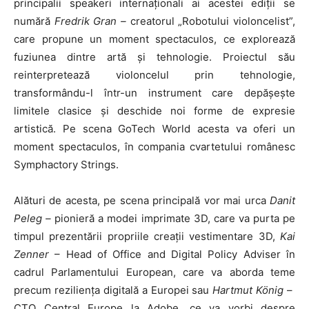
principalii speakeri internaționali ai acestei ediții se
numără
Fredrik Gran –
creatorul „Robotului violoncelist”,
care propune un moment spectaculos, ce explorează
fuziunea dintre artă și tehnologie. Proiectul său
reinterpretează violoncelul prin tehnologie,
transformându-l într-un instrument care depășește
limitele clasice și deschide noi forme de expresie
artistică. Pe scena GoTech World acesta va oferi un
moment spectaculos, în compania cvartetului românesc
Symphactory Strings.
Alături de acesta, pe scena principală vor mai urca
Danit
Peleg –
pionieră a modei imprimate 3D, care va purta pe
timpul prezentării propriile creații vestimentare 3D,
Kai
Zenner
– Head of Office and Digital Policy Adviser în
cadrul Parlamentului European, care va aborda teme
precum reziliența digitală a Europei sau
Hartmut König
–
CTO Central Europe la Adobe, ce va vorbi despre