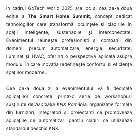
În cadrul GoTech World 2025 are loc și cea de-a doua
ediție a
The Smart Home Summit,
concept dedicat
tehnologiilor care transformă locuințele și clădirile în
spații inteligente, sustenabile și interconectate.
Evenimentul reunește profesioniști și companii din
domenii precum automatizare, energie, securitate,
iluminat și HVAC, oferind o perspectivă aplicată asupra
modului în care inovația redefinește confortul și eficiența
spațiilor moderne.
Cea de-a doua zi a evenimentului va fi dedicată
aplicațiilor concrete, printr-o serie de workshopuri
HOMEPAGE
susținute de
Asociația KNX România
, organizație formată
din furnizori, integratori și proiectanți ce promovează
NEWS
aplicațiile de automatizări pentru clădiri ce utilizează
standardul deschis KNX.
E-COMMERCE