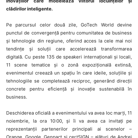
inovațiilor care modelează viitorul locuințelor și
clădirilor inteligente.
Pe parcursul celor două zile, GoTech World devine
punctul de convergență pentru comunitatea de business
și tehnologie din regiune, oferind acces la cele mai noi
tendințe și soluții care accelerează transformarea
digitală. Cu peste 135 de speakeri internaționali și locali,
11 scene tematice și o zonă expozițională extinsă,
evenimentul creează un spațiu în care ideile, soluțiile și
tehnologiile se completează reciproc, generând direcții
concrete pentru eficiență și inovație sustenabilă în
business.
Deschiderea oficială a evenimentului va avea loc marți, 11
noiembrie, la ora 10:00, și îi va avea ca invitați pe
reprezentanții partenerilor principali ai scenelor –
Orange, Google, Genpact și certSIGN – alături de Andrei