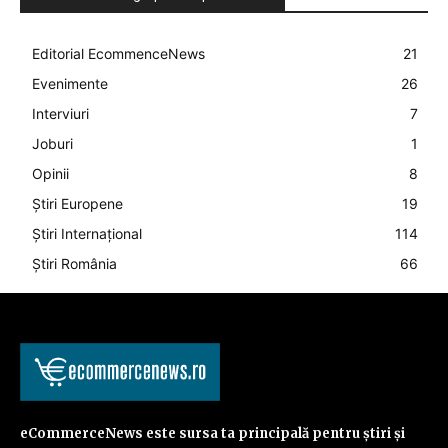
Editorial EcommenceNews
21
Evenimente
26
Interviuri
7
Joburi
1
Opinii
8
Știri Europene
19
Știri Internațional
114
Știri România
66
eCommerceNews este sursa ta principală pentru știri și