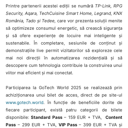
Printre partenerii acestei ediții se numără
TP-Link, RPG
EVENIMENTE
Security, Aqara, TechCuisine Smart Home, Legrand, KNX
MARKETING
România, Tado și Tedee,
care vor prezenta soluții menite
să optimizeze consumul energetic, să crească siguranța
AI
și să ofere experiențe de locuire mai inteligente și
sustenabile. În completare, sesiunile de conținut și
LEGAL & DP
demonstrațiile live permit vizitatorilor să exploreze cele
mai noi direcții în automatizarea rezidențială și să
STUDIES
descopere cum tehnologia contribuie la construirea unui
CONTACT
viitor mai eficient și mai conectat.
Participarea la GoTech World 2025 se realizează prin
achiziționarea unui bilet de acces, direct de pe site-ul
www.gotech.world
. În funcție de beneficiile dorite de
fiecare participant, există patru categorii de bilete
disponibile:
Standard Pass
– 159 EUR + TVA,
Content
Pass
– 299 EUR + TVA,
VIP Pass
– 399 EUR + TVA și