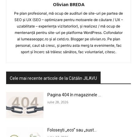
Olivian BREDA
Pe plan profesional, mă ocup de audituri de site-uri pe partea de
SEO și UX (SEO – optimizare pentru motoarele de căutare / UX –
uzabilitate – experiența vizitatorilor), și realizez / mă ocup de
mentenanță pentru site-uri pe platforma WordPress. Cofondator
al lumeaseoppc.ro și al cetd.ro. Blogger pe olivian.ro. Pe plan
personal, caut să cresc, și pentru asta merg la evenimente, fac
sport și încerc să trăiesc sănătos, fac voluntariat, citesc.
Cele mai recente articole de la Cătălin JILAVU
Pagina 404 în magazinele ...
iulie 28, 2026
Folosești „eco” sau „sust...