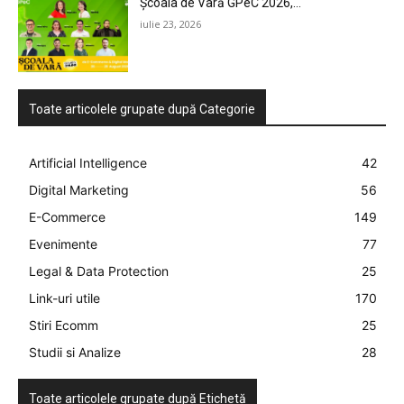
Școala de Vară GPeC 2026,...
iulie 23, 2026
Toate articolele grupate după Categorie
Artificial Intelligence
42
Digital Marketing
56
E-Commerce
149
Evenimente
77
Legal & Data Protection
25
Link-uri utile
170
Stiri Ecomm
25
Studii si Analize
28
Toate articolele grupate după Etichetă