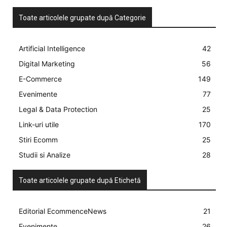
Toate articolele grupate după Categorie
Artificial Intelligence
42
Digital Marketing
56
E-Commerce
149
Evenimente
77
Legal & Data Protection
25
Link-uri utile
170
Stiri Ecomm
25
Studii si Analize
28
Toate articolele grupate după Etichetă
Editorial EcommenceNews
21
Evenimente
26