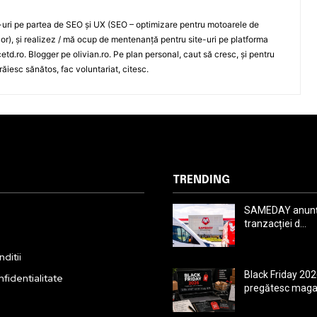
e-uri pe partea de SEO și UX (SEO – optimizare pentru motoarele de
ilor), și realizez / mă ocup de mentenanță pentru site-uri pe platforma
td.ro. Blogger pe olivian.ro. Pe plan personal, caut să cresc, și pentru
răiesc sănătos, fac voluntariat, citesc.
TRENDING
SAMEDAY anunță
tranzacției d...
ditii
Black Friday 202
nfidentialitate
pregătesc magaz