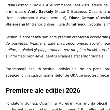
Ediția Gomag SUMMIT & eCommerce Fest 2026 aduce pe sc
printre care
Andy Szekely
(Autor & Business Coach),
Ian
Host, moderatorul evenimentului),
Diana Coman
(Specia
Stejereanu
(Antrenor online),
Iulia Dumitrescu
(Google) și mu
Sesiunile abordează subiecte precum creșterea accelerată 
de business, finanțe și date macroeconomice, social media
online, logistică și plăți, studii de caz din piața locală, tren
și informații next-level pentru scalarea afacerilor digitale.
Participanții ascultă sesiuni individuale, de tip panel s
speakerilor, în cadrul momentelor de Q&A ce însoțesc fiecar
Premiere ale ediției 2026
Fondatorii Gomag, Cosmin și Aurelian, vor anunța oficial l
platformei, precum și statusul implementării inteligenței ar