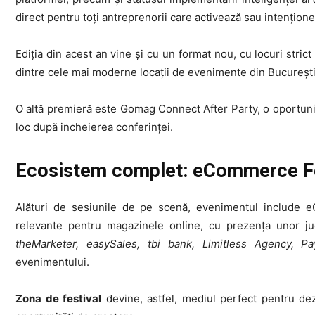
direct pentru toți antreprenorii care activează sau intențio
Ediția din acest an vine și cu un format nou, cu locuri stric
dintre cele mai moderne locații de evenimente din București
O altă premieră este Gomag Connect After Party, o oportunit
loc după incheierea conferinței.
Ecosistem complet: eCommerce Fe
Alături de sesiunile de pe scenă, evenimentul include eC
relevante pentru magazinele online, cu prezența unor j
theMarketer, easySales, tbi bank, Limitless Agency,
evenimentului.
Zona de festival
devine, astfel, mediul perfect pentru dez