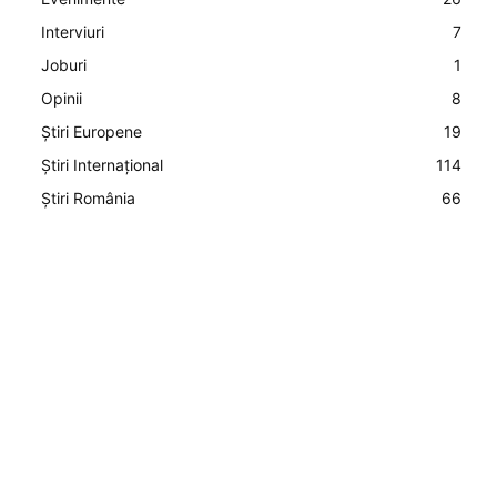
Interviuri
7
Joburi
1
Opinii
8
Știri Europene
19
Știri Internațional
114
Știri România
66