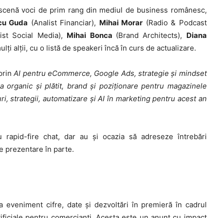
enă voci de prim rang din mediul de business românesc,
cu Guda
(Analist Financiar),
Mihai Morar
(Radio & Podcast
list Social Media),
Mihai Bonca
(Brand Architects),
Diana
lți alții, cu o listă de speakeri încă în curs de actualizare.
prin
AI pentru eCommerce, Google Ads, strategie și mindset
 organic și plătit, brand și poziționare pentru magazinele
duri, strategii, automatizare și AI în marketing pentru acest an
au rapid-fire chat, dar au și ocazia să adreseze întrebări
e prezentare în parte.
a eveniment cifre, date și dezvoltări în premieră în cadrul
tificiale pentru comercianți. Acesta este un anunț cu impact