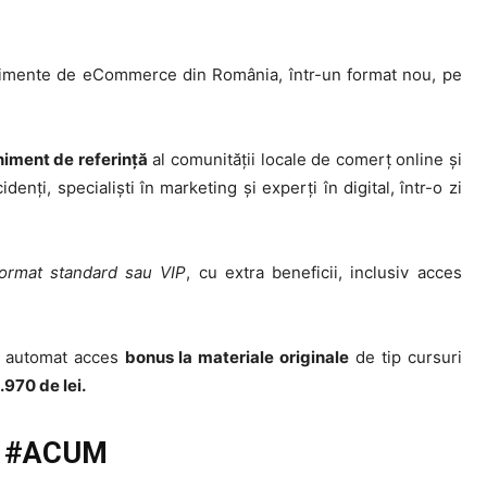
nimente de eCommerce din România, într-un format nou, pe
niment de referință
al comunității locale de comerț online și
denți, specialiști în marketing și experți în digital, într-o zi
ormat standard sau VIP
, cu extra beneficii, inclusiv acces
de automat acces
bonus la materiale originale
de tip cursuri
.970 de lei.
ne #ACUM