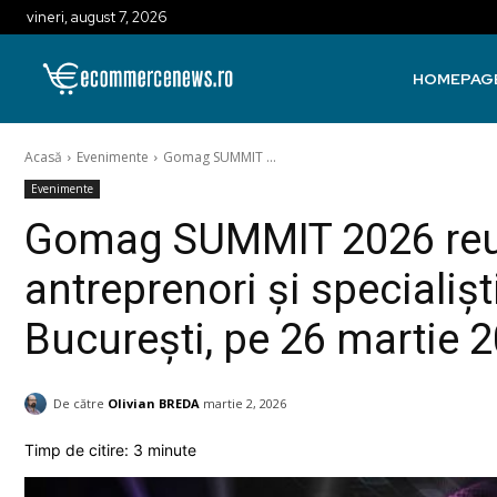
vineri, august 7, 2026
HOMEPAG
Acasă
Evenimente
Gomag SUMMIT ...
Evenimente
Gomag SUMMIT 2026 reu
antreprenori și specialiș
București, pe 26 martie 
De către
Olivian BREDA
martie 2, 2026
Timp de citire:
3
minute