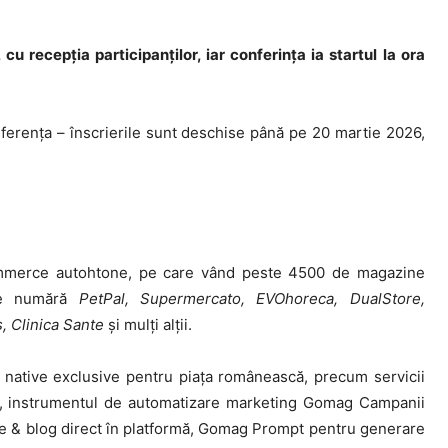
recepția participanților, iar conferința ia startul la ora
diferența – înscrierile sunt deschise până pe 20 martie 2026,
mmerce autohtone, pe care vând peste 4500 de magazine
a se numără
PetPal, Supermercato, EVOhoreca, DualStore,
, Clinica Sante
și mulți alții.
i native exclusive pentru piața românească, precum servicii
s, instrumentul de automatizare marketing Gomag Campanii
e & blog direct în platformă, Gomag Prompt pentru generare