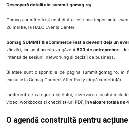
Descoperă detalii aici
summit.gomag.ro/
Gomag anunță oficial unul dintre cele mai importante eve
26 martie, la HALO Events Center.
Gomag SUMMIT & eCommerce Fest
a devenit deja un eve
vânzări, iar anul acesta va găzdui
500 de antreprenori,
deci
intensă de sesiuni, networking și decizii de business.
Biletele sunt disponibile pe pagina summit.gomag.ro,
in f
exclusiv la Gomag Connect After Party (după conferință).
Indiferent de categoria biletului, rezervarea locului inclu
video, workbooks si checklist-uri PDF,
în valoare totală de 4
O agendă construită pentru acțiu