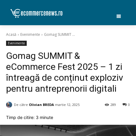
Acasă
Evenimente
Gomag SUMMIT ...
Evenimente
Gomag SUMMIT &
eCommerce Fest 2025 – 1 zi
întreagă de conținut exploziv
pentru antreprenorii digitali
De către
Olivian BREDA
martie 12, 2025
289
0
Timp de citire:
3
minute