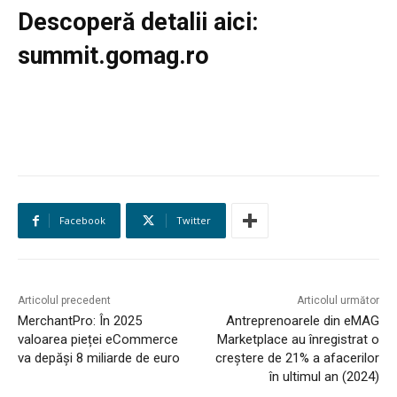
Descoperă detalii aici:
LEGAL & DP
summit.gomag.ro
STUDIES
CONTACT
Facebook
Twitter
Articolul precedent
Articolul următor
MerchantPro: În 2025
Antreprenoarele din eMAG
valoarea pieței eCommerce
Marketplace au înregistrat o
va depăși 8 miliarde de euro
creștere de 21% a afacerilor
în ultimul an (2024)