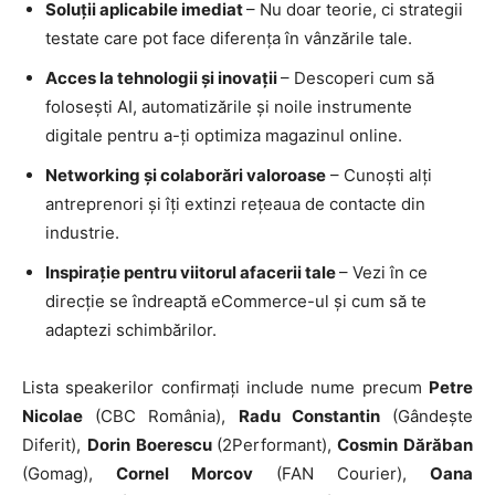
Soluții aplicabile imediat
– Nu doar teorie, ci strategii
testate care pot face diferența în vânzările tale.
Acces la tehnologii și inovații
– Descoperi cum să
folosești AI, automatizările și noile instrumente
digitale pentru a-ți optimiza magazinul online.
Networking și colaborări valoroase
– Cunoști alți
antreprenori și îți extinzi rețeaua de contacte din
industrie.
Inspirație pentru viitorul afacerii tale
– Vezi în ce
direcție se îndreaptă eCommerce-ul și cum să te
adaptezi schimbărilor.
Lista speakerilor confirmați include nume precum
Petre
Nicolae
(CBC România),
Radu Constantin
(Gândește
Diferit),
Dorin Boerescu
(2Performant),
Cosmin Dărăban
(Gomag),
Cornel Morcov
(FAN Courier),
Oana