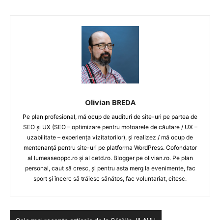
Olivian BREDA
Pe plan profesional, mă ocup de audituri de site-uri pe partea de
SEO și UX (SEO – optimizare pentru motoarele de căutare / UX –
uzabilitate – experiența vizitatorilor), și realizez / mă ocup de
mentenanță pentru site-uri pe platforma WordPress. Cofondator
al lumeaseoppc.ro și al cetd.ro. Blogger pe olivian.ro. Pe plan
personal, caut să cresc, și pentru asta merg la evenimente, fac
sport și încerc să trăiesc sănătos, fac voluntariat, citesc.