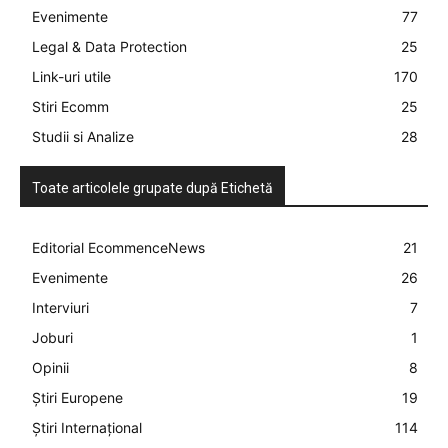
Evenimente
77
Legal & Data Protection
25
Link-uri utile
170
Stiri Ecomm
25
Studii si Analize
28
Toate articolele grupate după Etichetă
Editorial EcommenceNews
21
Evenimente
26
Interviuri
7
Joburi
1
Opinii
8
Știri Europene
19
Știri Internațional
114