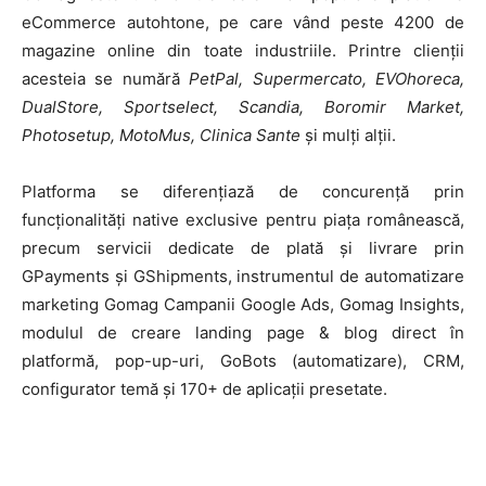
eCommerce autohtone, pe care vând peste 4200 de
magazine online din toate industriile. Printre clienții
acesteia se numără
PetPal, Supermercato, EVOhoreca,
DualStore, Sportselect, Scandia, Boromir Market,
Photosetup, MotoMus, Clinica Sante
și mulți alții.
Platforma se diferențiază de concurență prin
funcționalități native exclusive pentru piața românească,
HOMEPAGE
precum servicii dedicate de plată și livrare prin
GPayments și GShipments, instrumentul de automatizare
NEWS
marketing Gomag Campanii Google Ads, Gomag Insights,
E-COMMERCE
modulul de creare landing page & blog direct în
platformă, pop-up-uri, GoBots (automatizare), CRM,
EVENIMENTE
configurator temă și 170+ de aplicații presetate.
MARKETING
AI