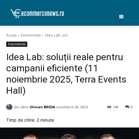
Acasă
Evenimente
Idea Lab: sol...
Evenimente
Idea Lab: soluții reale pentru
campanii eficiente (11
noiembrie 2025, Terra Events
Hall)
De către
Olivian BREDA
octombrie 29, 2025
149
0
Timp de citire:
2
minute