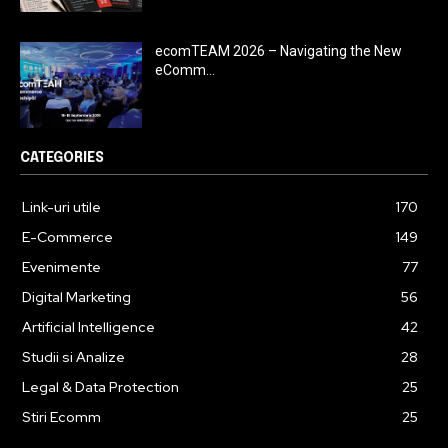
ecomTEAM 2026 – Navigating the New
eComm...
CATEGORIES
Link-uri utile
170
E-Commerce
149
Evenimente
77
Digital Marketing
56
Artificial Intelligence
42
Studii si Analize
28
Legal & Data Protection
25
Stiri Ecomm
25