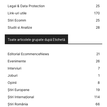
Legal & Data Protection
25
Link-uri utile
170
Stiri Ecomm
25
Studii si Analize
28
Toate articolele grupate după Etichetă
Editorial EcommenceNews
21
Evenimente
26
Interviuri
7
Joburi
1
Opinii
8
Știri Europene
19
Știri Internațional
114
Știri România
66