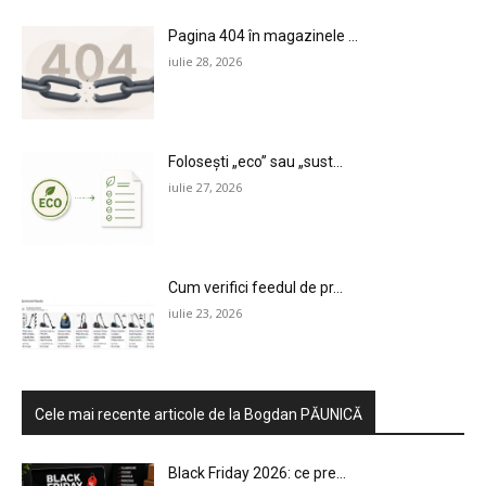
NEWS
Pagina 404 în magazinele ...
iulie 28, 2026
E-COMMERCE
EVENIMENTE
Folosești „eco” sau „sust...
MARKETING
iulie 27, 2026
AI
LEGAL & DP
Cum verifici feedul de pr...
iulie 23, 2026
STUDIES
CONTACT
Cele mai recente articole de la Bogdan PĂUNICĂ
Black Friday 2026: ce pre...