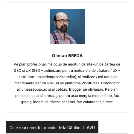
Olivian BREDA
Pe plan profesional, mă ocup de audituri de site-uri pe partea de
SEO și UX (SEO – optimizare pentru motoarele de căutare / UX –
uzabilitate – experiența vizitatorilor), și realizez / mă ocup de
mentenanță pentru site-uri pe platforma WordPress. Cofondator
al lumeaseoppc.ro și al cetd.ro. Blogger pe olivian.ro. Pe plan
personal, caut să cresc, și pentru asta merg la evenimente, fac
sport și încerc să trăiesc sănătos, fac voluntariat, citesc.
HOMEPAGE
Cele mai recente articole de la Cătălin JILAVU