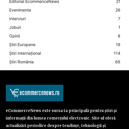
Editorial EcommenceNews
21
Evenimente
26
Interviuri
7
Joburi
1
Opinii
8
Știri Europene
19
Știri Internațional
114
Știri România
66
eCommerceNews este sursa ta principală pentru știri și
informații din lumea comerțului electronic. Site-ul oferă
actualizări periodice despre tendințe, tehnologii și