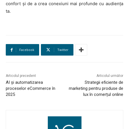
confort și de a crea conexiuni mai profunde cu audiența
ta.
MARKETING
AI
LEGAL & DP
Facebook
Twitter
STUDIES
CONTACT
Articolul precedent
Articolul următor
AI și automatizarea
Strategii eficiente de
proceselor eCommerce în
marketing pentru produse de
2025
lux în comerțul online