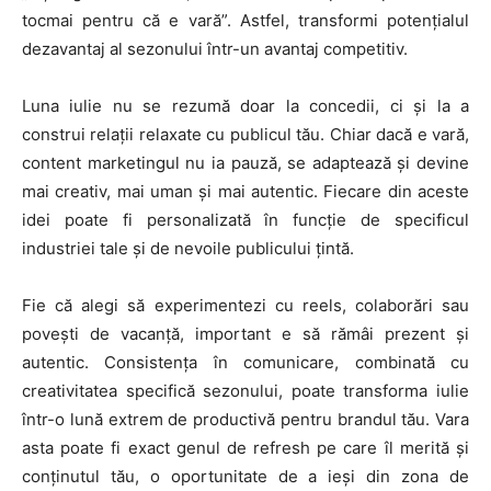
tocmai pentru că e vară”. Astfel, transformi potențialul
dezavantaj al sezonului într-un avantaj competitiv.
Luna iulie nu se rezumă doar la concedii, ci și la a
construi relații relaxate cu publicul tău. Chiar dacă e vară,
content marketingul nu ia pauză, se adaptează și devine
mai creativ, mai uman și mai autentic. Fiecare din aceste
idei poate fi personalizată în funcție de specificul
industriei tale și de nevoile publicului țintă.
Fie că alegi să experimentezi cu reels, colaborări sau
povești de vacanță, important e să rămâi prezent și
HOMEPAGE
autentic. Consistența în comunicare, combinată cu
creativitatea specifică sezonului, poate transforma iulie
NEWS
într-o lună extrem de productivă pentru brandul tău. Vara
E-COMMERCE
asta poate fi exact genul de refresh pe care îl merită și
conținutul tău, o oportunitate de a ieși din zona de
EVENIMENTE