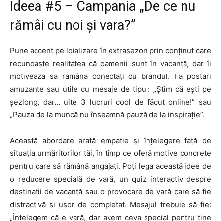
Ideea #5 – Campania „De ce nu
rămâi cu noi și vara?”
Pune accent pe loializare în extrasezon prin conținut care
recunoaște realitatea că oamenii sunt în vacanță, dar îi
motivează să rămână conectați cu brandul. Fă postări
amuzante sau utile cu mesaje de tipul: „Știm că ești pe
șezlong, dar… uite 3 lucruri cool de făcut online!” sau
„Pauza de la muncă nu înseamnă pauză de la inspirație”.
Această abordare arată empatie și înțelegere față de
situația urmăritorilor tăi, în timp ce oferă motive concrete
pentru care să rămână angajați. Poți lega această idee de
o reducere specială de vară, un quiz interactiv despre
destinații de vacanță sau o provocare de vară care să fie
distractivă și ușor de completat. Mesajul trebuie să fie:
„Înțelegem că e vară, dar avem ceva special pentru tine