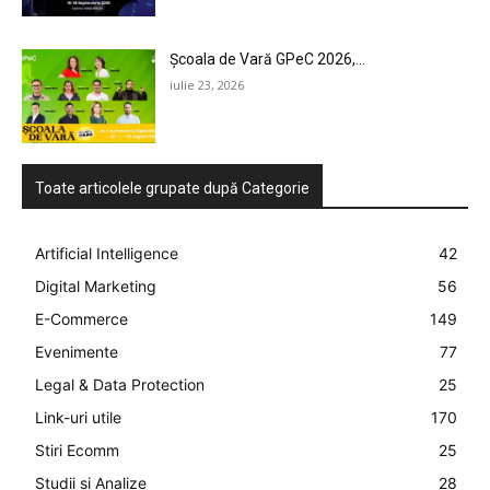
Școala de Vară GPeC 2026,...
iulie 23, 2026
Toate articolele grupate după Categorie
Artificial Intelligence
42
Digital Marketing
56
E-Commerce
149
Evenimente
77
Legal & Data Protection
25
Link-uri utile
170
Stiri Ecomm
25
Studii si Analize
28