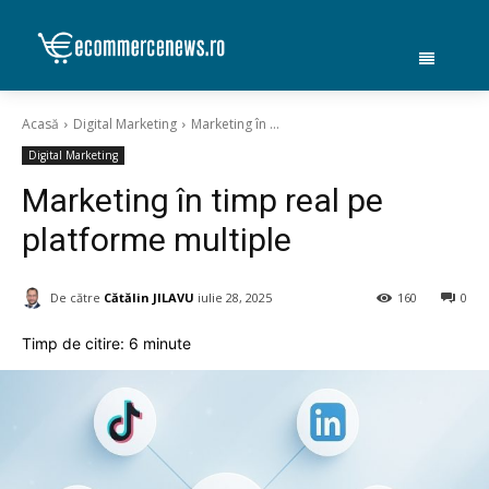
Acasă
Digital Marketing
Marketing în ...
Digital Marketing
Marketing în timp real pe
platforme multiple
De către
Cătălin JILAVU
iulie 28, 2025
160
0
Timp de citire:
6
minute