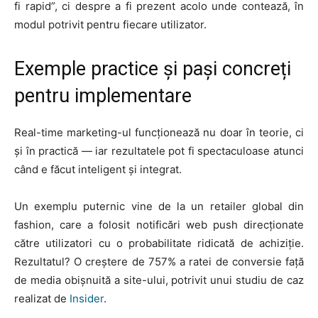
LEGAL & DP
fi rapid”, ci despre a fi prezent acolo unde contează, în
modul potrivit pentru fiecare utilizator.
STUDIES
Exemple practice și pași concreți
CONTACT
pentru implementare
Real-time marketing-ul funcționează nu doar în teorie, ci
și în practică — iar rezultatele pot fi spectaculoase atunci
când e făcut inteligent și integrat.
Un exemplu puternic vine de la un retailer global din
fashion, care a folosit notificări web push direcționate
către utilizatori cu o probabilitate ridicată de achiziție.
Rezultatul? O creștere de 757% a ratei de conversie față
de media obișnuită a site-ului, potrivit unui studiu de caz
realizat de
Insider
.