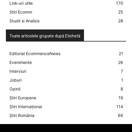
Link-uri utile
170
Stiri Ecomm
25
Studii si Analize
28
Toate articolele grupate după Etichetă
Editorial EcommenceNews
21
Evenimente
26
Interviuri
7
Joburi
1
Opinii
8
Știri Europene
19
Știri Internațional
114
Știri România
66