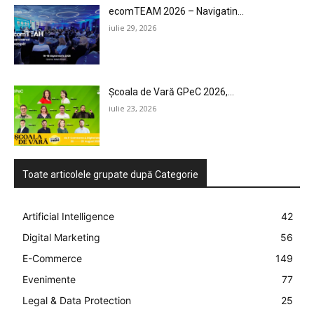
ecomTEAM 2026 – Navigatin...
iulie 29, 2026
Școala de Vară GPeC 2026,...
iulie 23, 2026
Toate articolele grupate după Categorie
Artificial Intelligence
42
Digital Marketing
56
E-Commerce
149
Evenimente
77
Legal & Data Protection
25