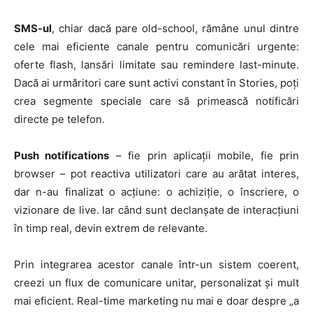
SMS-ul
, chiar dacă pare old-school, rămâne unul dintre
cele mai eficiente canale pentru comunicări urgente:
oferte flash, lansări limitate sau remindere last-minute.
Dacă ai urmăritori care sunt activi constant în Stories, poți
crea segmente speciale care să primească notificări
directe pe telefon.
HOMEPAGE
NEWS
Push notifications
– fie prin aplicații mobile, fie prin
browser – pot reactiva utilizatori care au arătat interes,
E-COMMERCE
dar n-au finalizat o acțiune: o achiziție, o înscriere, o
vizionare de live. Iar când sunt declanșate de interacțiuni
EVENIMENTE
în timp real, devin extrem de relevante.
MARKETING
Prin integrarea acestor canale într-un sistem coerent,
AI
creezi un flux de comunicare unitar, personalizat și mult
mai eficient. Real-time marketing nu mai e doar despre „a