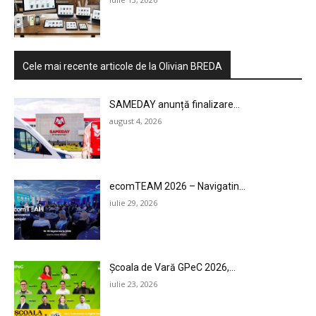
MARKETING
AI
Cele mai recente articole de la Olivian BREDA
LEGAL & DP
SAMEDAY anunță finalizare...
STUDIES
august 4, 2026
CONTACT
ecomTEAM 2026 – Navigatin...
iulie 29, 2026
Școala de Vară GPeC 2026,...
iulie 23, 2026