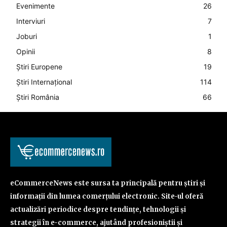
Evenimente
26
Interviuri
7
Joburi
1
Opinii
8
Știri Europene
19
Știri Internațional
114
Știri România
66
eCommerceNews este sursa ta principală pentru știri și
informații din lumea comerțului electronic. Site-ul oferă
actualizări periodice despre tendințe, tehnologii și
strategii în e-commerce, ajutând profesioniștii și