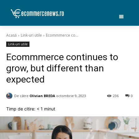
Acasă
Link-uri utile
Ecommmerce co...
Link-uri utile
Ecommmerce continues to
grow, but different than
expected
De către
Olivian BREDA
octombrie 9, 2023
236
0
Timp de citire:
< 1
minut