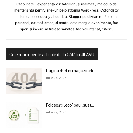
uzabilitate – experiența vizitatorilor), și realizez / mă ocup de
mentenanță pentru site-uri pe platforma WordPress. Cofondator
al lumeaseoppc.ro și al cetd.ro. Blogger pe olivian.ro. Pe plan
personal, caut să cresc, și pentru asta merg la evenimente, fac
sport și încerc să trăiesc sănătos, fac voluntariat, citesc.
Cele mai recente articole de la Cătălin JILAVU
Pagina 404 în magazinele ...
iulie 28, 2026
Folosești „eco” sau „sust...
iulie 27, 2026