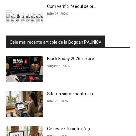
Cum verifici feedul de pr...
iulie 23, 2026
Cele mai recente articole de la Bogdan PĂUNICĂ
Black Friday 2026: ce pre...
august 3, 2026
HOMEPAGE
Site-uri sigure pentru cu...
iulie 20, 2026
NEWS
E-COMMERCE
Ce testezi înainte să-ți ...
EVENIMENTE
iulie 13, 2026