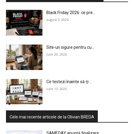
Black Friday 2026: ce pre...
august 3, 2026
Site-uri sigure pentru cu...
iulie 20, 2026
HOMEPAGE
NEWS
Ce testezi înainte să-ți ...
iulie 13, 2026
E-COMMERCE
EVENIMENTE
Cele mai recente articole de la Olivian BREDA
MARKETING
SAMEDAY anunță finalizare...