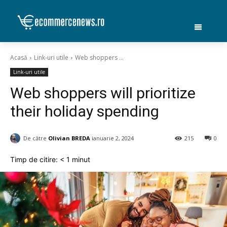
Acasă
Link-uri utile
Web shoppers ...
Link-uri utile
Web shoppers will prioritize
their holiday spending
De către
Olivian BREDA
ianuarie 2, 2024
215
0
Timp de citire:
< 1
minut