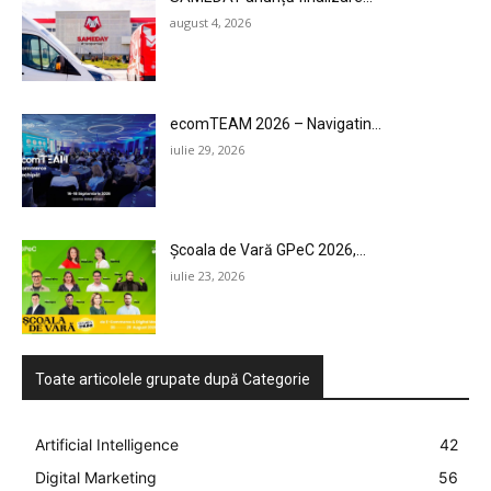
AI
august 4, 2026
LEGAL & DP
STUDIES
ecomTEAM 2026 – Navigatin...
iulie 29, 2026
CONTACT
Școala de Vară GPeC 2026,...
iulie 23, 2026
Toate articolele grupate după Categorie
Artificial Intelligence
42
Digital Marketing
56