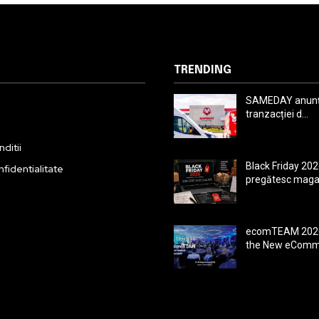
TRENDING
SAMEDAY anunță
tranzacției d...
ditii
Black Friday 202
nfidentialitate
pregătesc magaz
ecomTEAM 2026
the New eComm.