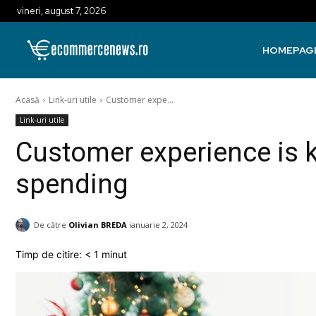
vineri, august 7, 2026
HOMEPAG
Acasă
Link-uri utile
Customer expe...
Link-uri utile
Customer experience is k
spending
De către
Olivian BREDA
ianuarie 2, 2024
Timp de citire:
< 1
minut