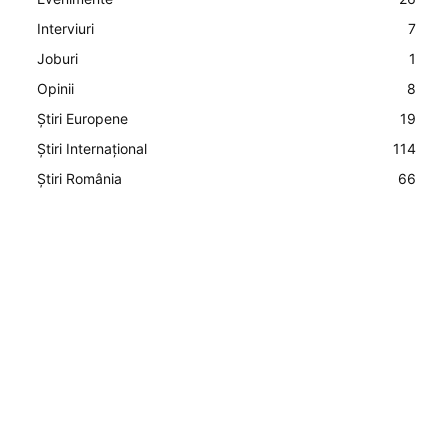
Interviuri
7
Joburi
1
Opinii
8
Știri Europene
19
Știri Internațional
114
Știri România
66