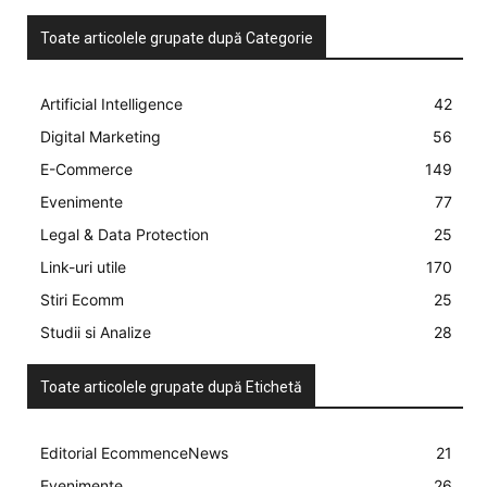
Toate articolele grupate după Categorie
Artificial Intelligence
42
Digital Marketing
56
E-Commerce
149
Evenimente
77
Legal & Data Protection
25
Link-uri utile
170
Stiri Ecomm
25
Studii si Analize
28
Toate articolele grupate după Etichetă
Editorial EcommenceNews
21
Evenimente
26