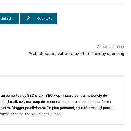
Linkedin
Copy URL
Articolul următor
Web shoppers will prioritize their holiday spending
e-uri pe partea de SEO și UX (SEO – optimizare pentru motoarele de
ilor), și realizez / mă ocup de mentenanță pentru site-uri pe platforma
td.ro. Blogger pe olivian.ro. Pe plan personal, caut să cresc, și pentru
răiesc sănătos, fac voluntariat, citesc.