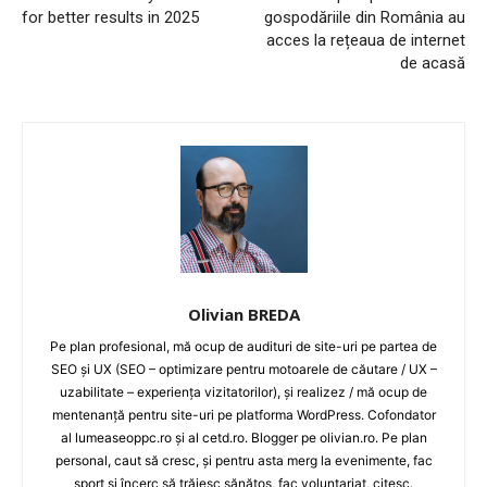
for better results in 2025
gospodăriile din România au
acces la rețeaua de internet
de acasă
Olivian BREDA
Pe plan profesional, mă ocup de audituri de site-uri pe partea de
SEO și UX (SEO – optimizare pentru motoarele de căutare / UX –
uzabilitate – experiența vizitatorilor), și realizez / mă ocup de
mentenanță pentru site-uri pe platforma WordPress. Cofondator
al lumeaseoppc.ro și al cetd.ro. Blogger pe olivian.ro. Pe plan
personal, caut să cresc, și pentru asta merg la evenimente, fac
sport și încerc să trăiesc sănătos, fac voluntariat, citesc.