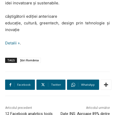
idei inovatoare și sustenabile.
câștigătorii ediției anterioare
educație, cultură, greentech, design prin tehnologie și
inovație
Detalii »
.
TAGS
Știri România
Facebook
Twitter
WhatsApp
Articolul precedent
Articolul următor
12 Facebook analytics tools
Date INS: Aproape 89% dintre