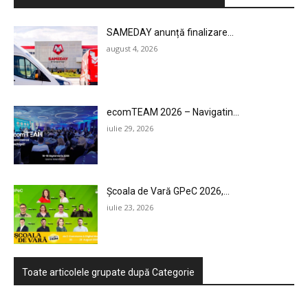
AI
SAMEDAY anunță finalizare...
august 4, 2026
LEGAL & DP
STUDIES
ecomTEAM 2026 – Navigatin...
CONTACT
iulie 29, 2026
Școala de Vară GPeC 2026,...
iulie 23, 2026
Toate articolele grupate după Categorie