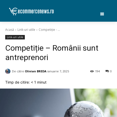
Acasă
Link-uri utile
Competiție - ...
Link-uri utile
Competiție – Românii sunt
antreprenori
De către
Olivian BREDA
ianuarie 7, 2025
194
0
Timp de citire:
< 1
minut