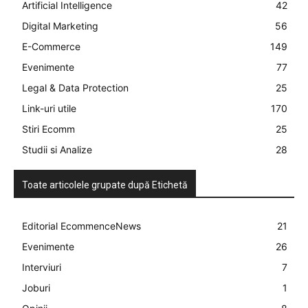
Artificial Intelligence
42
Digital Marketing
56
E-Commerce
149
Evenimente
77
Legal & Data Protection
25
Link-uri utile
170
Stiri Ecomm
25
Studii si Analize
28
Toate articolele grupate după Etichetă
Editorial EcommenceNews
21
Evenimente
26
Interviuri
7
Joburi
1