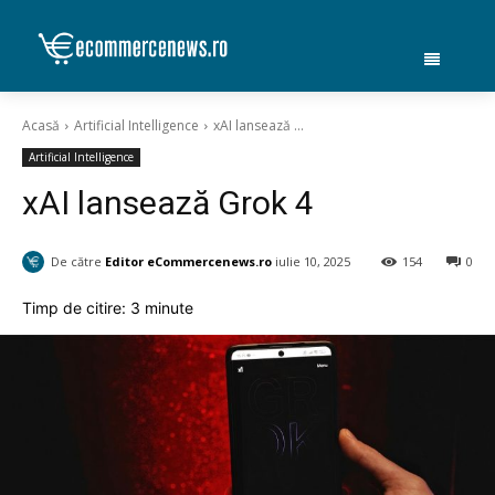
Acasă
Artificial Intelligence
xAI lansează ...
Artificial Intelligence
xAI lansează Grok 4
De către
Editor eCommercenews.ro
iulie 10, 2025
154
0
Timp de citire:
3
minute