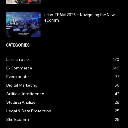
ecomTEAM 2026 – Navigating the New
eComm...
CATEGORIES
Link-uri utile
170
E-Commerce
149
Evenimente
77
Digital Marketing
56
Artificial Intelligence
42
Studii si Analize
28
Legal & Data Protection
25
Stiri Ecomm
25