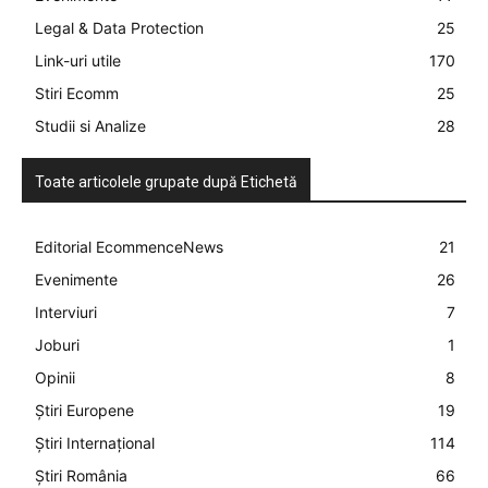
Legal & Data Protection
25
Link-uri utile
170
Stiri Ecomm
25
Studii si Analize
28
Toate articolele grupate după Etichetă
Editorial EcommenceNews
21
Evenimente
26
Interviuri
7
Joburi
1
Opinii
8
Știri Europene
19
Știri Internațional
114
Știri România
66