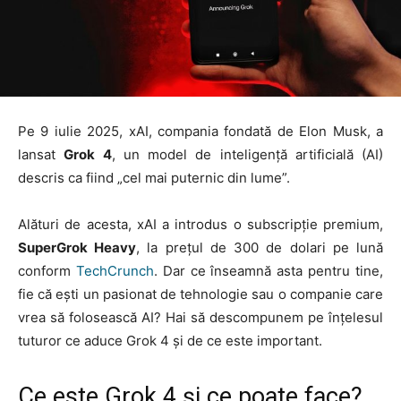
Pe 9 iulie 2025, xAI, compania fondată de Elon Musk, a
lansat
Grok 4
, un model de inteligență artificială (AI)
descris ca fiind „cel mai puternic din lume”.
Alături de acesta, xAI a introdus o subscripție premium,
SuperGrok Heavy
, la prețul de 300 de dolari pe lună
conform
TechCrunch
. Dar ce înseamnă asta pentru tine,
fie că ești un pasionat de tehnologie sau o companie care
vrea să folosească AI? Hai să descompunem pe înțelesul
tuturor ce aduce Grok 4 și de ce este important.
Ce este Grok 4 și ce poate face?