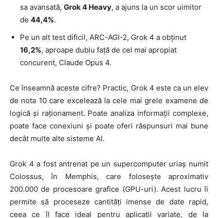
sa avansată,
Grok 4 Heavy
, a ajuns la un scor uimitor
de
44,4%
.
Pe un alt test dificil, ARC-AGI-2, Grok 4 a obținut
16,2%
, aproape dublu față de cel mai apropiat
concurent, Claude Opus 4.
Ce înseamnă aceste cifre? Practic, Grok 4 este ca un elev
de nota 10 care excelează la cele mai grele examene de
logică și raționament. Poate analiza informații complexe,
poate face conexiuni și poate oferi răspunsuri mai bune
decât multe alte sisteme AI.
Grok 4 a fost antrenat pe un supercomputer uriaș numit
Colossus, în Memphis, care folosește aproximativ
200.000 de procesoare grafice (GPU-uri). Acest lucru îi
permite să proceseze cantități imense de date rapid,
ceea ce îl face ideal pentru aplicații variate, de la