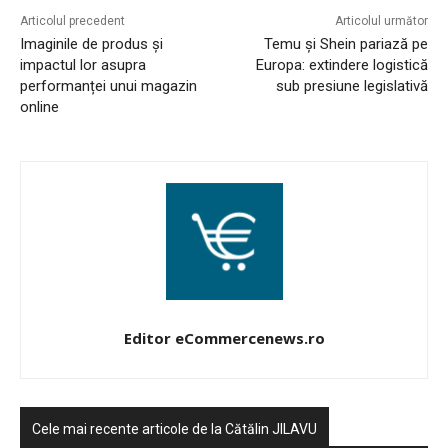
NEWS
Articolul precedent
Articolul următor
Imaginile de produs și
Temu și Shein pariază pe
impactul lor asupra
Europa: extindere logistică
E-COMMERCE
performanței unui magazin
sub presiune legislativă
online
EVENIMENTE
MARKETING
AI
LEGAL & DP
STUDIES
Editor eCommercenews.ro
CONTACT
Cele mai recente articole de la Cătălin JILAVU