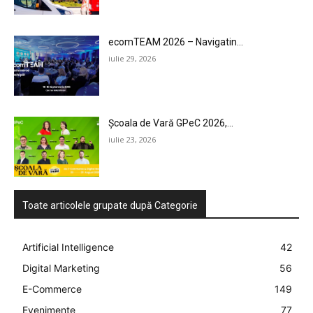
ecomTEAM 2026 – Navigatin...
iulie 29, 2026
Școala de Vară GPeC 2026,...
iulie 23, 2026
Toate articolele grupate după Categorie
Artificial Intelligence
42
Digital Marketing
56
E-Commerce
149
Evenimente
77