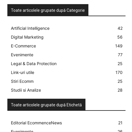
Toate articolele grupate după Categorie
Artificial Intelligence
42
Digital Marketing
56
E-Commerce
149
Evenimente
77
Legal & Data Protection
25
Link-uri utile
170
Stiri Ecomm
25
Studii si Analize
28
Toate articolele grupate după Etichetă
Editorial EcommenceNews
21
Evenimente
26