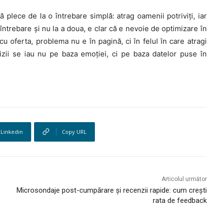
 plece de la o întrebare simplă: atrag oamenii potriviți, iar
ntrebare și nu la a doua, e clar că e nevoie de optimizare în
cu oferta, problema nu e în pagină, ci în felul în care atragi
izii se iau nu pe baza emoției, ci pe baza datelor puse în
Linkedin
Copy URL
Articolul următor
Microsondaje post-cumpărare și recenzii rapide: cum crești
rata de feedback