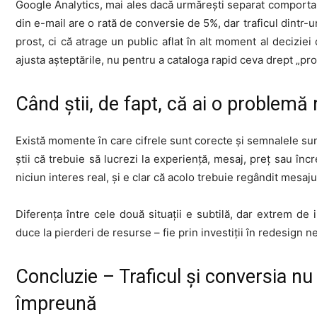
Google Analytics, mai ales dacă urmărești separat comportame
din e-mail are o rată de conversie de 5%, dar traficul dintr-
prost, ci că atrage un public aflat în alt moment al decizie
ajusta așteptările, nu pentru a cataloga rapid ceva drept „p
Când știi, de fapt, că ai o problemă 
Există momente în care cifrele sunt corecte și semnalele sunt
știi că trebuie să lucrezi la experiență, mesaj, preț sau încr
niciun interes real, și e clar că acolo trebuie regândit mesa
Diferența între cele două situații e subtilă, dar extrem de 
duce la pierderi de resurse – fie prin investiții în redesign n
Concluzie – Traficul și conversia nu 
împreună