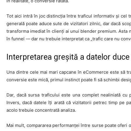
în realitate, o conversie ratată.
Tot aici intră în joc distincția între traficul informativ și ce
generală poate aduce sute de vizitatori zilnic, dar dacă sco
transforma imediat în clienți ai unui blender premium. Asta n
în funnel — dar nu trebuie interpretat ca „trafic care nu conv
Interpretarea greșită a datelor duce 
Una dintre cele mai mari capcane în eCommerce este să trag
conversie este mică, primul instinct poate fi să schimbi desig
Dar, dacă sursa traficului este una complet nealiniată cu p
Invers, dacă datele îți arată că vizitatorii petrec timp pe 
acolo trebuie concentrată analiza.
Mai mult, compararea performanței între surse poate oferi o 