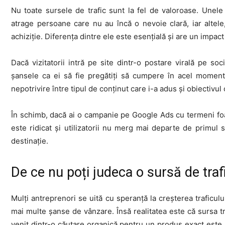
Nu toate sursele de trafic sunt la fel de valoroase. Unele 
atrage persoane care nu au încă o nevoie clară, iar altele, 
achiziție. Diferența dintre ele este esențială și are un impa
Dacă vizitatorii intră pe site dintr-o postare virală pe s
șansele ca ei să fie pregătiți să cumpere în acel moment
nepotrivire între tipul de conținut care i-a adus și obiectivul 
În schimb, dacă ai o campanie pe Google Ads cu termeni foar
este ridicat și utilizatorii nu merg mai departe de primul 
destinație.
De ce nu poți judeca o sursă de tra
Mulți antreprenori se uită cu speranță la creșterea traficului
mai multe șanse de vânzare. Însă realitatea este că sursa tr
venit dintr-o căutare organică pentru un produs exact este,