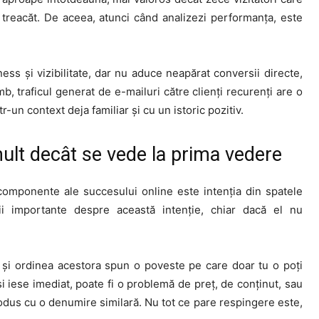
 treacăt. De aceea, atunci când analizezi performanța, este
ss și vizibilitate, dar nu aduce neapărat conversii directe,
mb, traficul generat de e-mailuri către clienți recurenți are o
-un context deja familiar și cu un istoric pozitiv.
mult decât se vede la prima vedere
componente ale succesului online este intenția din spatele
cii importante despre această intenție, chiar dacă el nu
te și ordinea acestora spun o poveste pe care doar tu o poți
i iese imediat, poate fi o problemă de preț, de conținut, sau
produs cu o denumire similară. Nu tot ce pare respingere este,