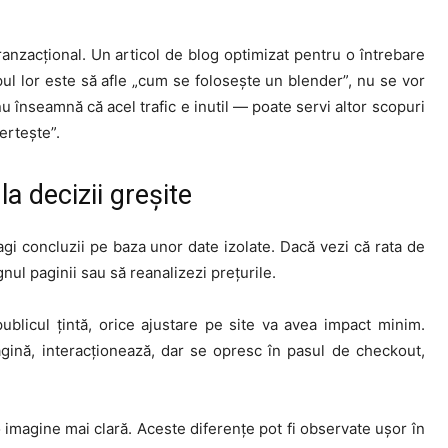
l tranzacțional. Un articol de blog optimizat pentru o întrebare
pul lor este să afle „cum se folosește un blender”, nu se vor
u înseamnă că acel trafic e inutil — poate servi altor scopuri
ertește”.
la decizii greșite
i concluzii pe baza unor date izolate. Dacă vezi că rata de
nul paginii sau să reanalizezi prețurile.
ublicul țintă, orice ajustare pe site va avea impact minim.
pagină, interacționează, dar se opresc în pasul de checkout,
imagine mai clară. Aceste diferențe pot fi observate ușor în