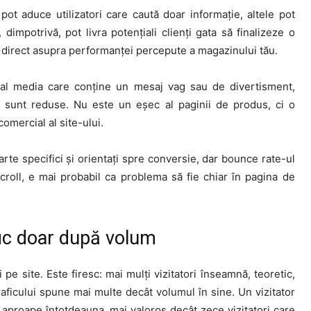
pot aduce utilizatori care caută doar informație, altele pot
dimpotrivă, pot livra potențiali clienți gata să finalizeze o
ct direct asupra performanței percepute a magazinului tău.
ocial media care conține un mesaj vag sau de divertisment,
 sunt reduse. Nu este un eșec al paginii de produs, ci o
comercial al site-ului.
te specifici și orientați spre conversie, dar bounce rate-ul
scroll, e mai probabil ca problema să fie chiar în pagina de
fic doar după volum
 pe site. Este firesc: mai mulți vizitatori înseamnă, teoretic,
aficului spune mai multe decât volumul în sine. Un vizitator
 aproape întotdeauna, mai valoros decât zece vizitatori care