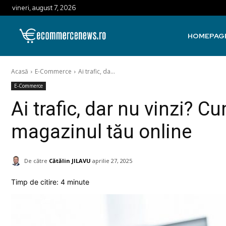
vineri, august 7, 2026
HOMEPAG
Acasă
E-Commerce
Ai trafic, da...
E-Commerce
Ai trafic, dar nu vinzi? C
magazinul tău online
De către
Cătălin JILAVU
aprilie 27, 2025
Timp de citire:
4
minute