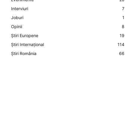
Interviuri
7
Joburi
1
Opinii
8
Știri Europene
19
Știri Internațional
114
Știri România
66