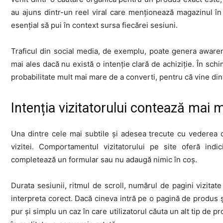
au ajuns dintr-un reel viral care menționează magazinul în
esențial să pui în context sursa fiecărei sesiuni.
Traficul din social media, de exemplu, poate genera awarene
mai ales dacă nu există o intenție clară de achiziție. În schi
probabilitate mult mai mare de a converti, pentru că vine dintr
Intenția vizitatorului contează mai 
Una dintre cele mai subtile și adesea trecute cu vederea 
vizitei. Comportamentul vizitatorului pe site oferă indi
completează un formular sau nu adaugă nimic în coș.
Durata sesiunii, ritmul de scroll, numărul de pagini vizita
interpreta corect. Dacă cineva intră pe o pagină de produs ș
pur și simplu un caz în care utilizatorul căuta un alt tip de 