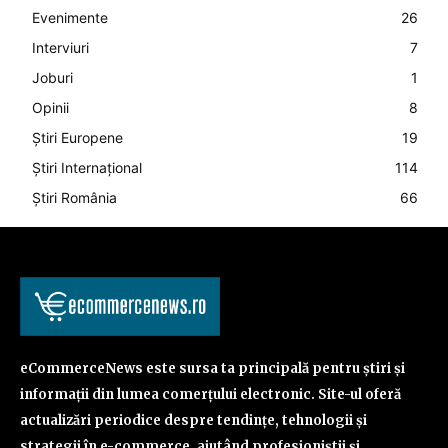
Evenimente
26
Interviuri
7
Joburi
1
Opinii
8
Știri Europene
19
Știri Internațional
114
Știri România
66
eCommerceNews este sursa ta principală pentru știri și
informații din lumea comerțului electronic. Site-ul oferă
actualizări periodice despre tendințe, tehnologii și
strategii în e-commerce, ajutând profesioniștii și