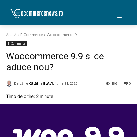
Acasă
E-Commerce
Woocommerce 9...
E-Commerce
Woocommerce 9.9 si ce
aduce nou?
De către
Cătălin JILAVU
iunie 21, 2025
186
0
Timp de citire:
2
minute