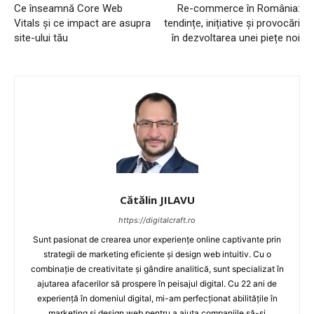
Ce înseamnă Core Web
Re-commerce în România:
Vitals și ce impact are asupra
tendințe, inițiative și provocări
site-ului tău
în dezvoltarea unei piețe noi
HOMEPAGE
NEWS
E-COMMERCE
EVENIMENTE
MARKETING
Cătălin JILAVU
AI
https://digitalcraft.ro
Sunt pasionat de crearea unor experiențe online captivante prin
LEGAL & DP
strategii de marketing eficiente și design web intuitiv. Cu o
combinație de creativitate și gândire analitică, sunt specializat în
STUDIES
ajutarea afacerilor să prospere în peisajul digital. Cu 22 ani de
experiență în domeniul digital, mi-am perfecționat abilitățile în
CONTACT
marketing și design web pentru a ajuta companiile să-și