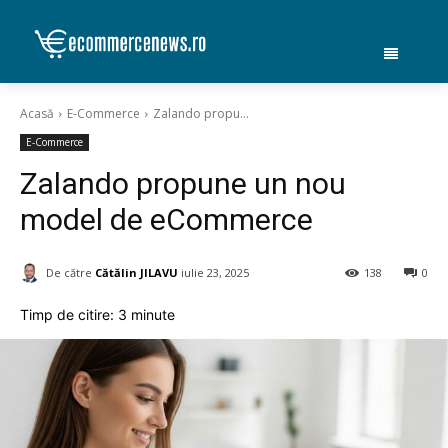
Acasă
E-Commerce
Zalando propu...
E-Commerce
Zalando propune un nou
model de eCommerce
De către
Cătălin JILAVU
iulie 23, 2025
138
0
Timp de citire:
3
minute