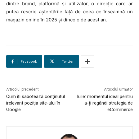
HOMEPAGE
dintre brand, platformă și utilizator, o direcție care ar
putea rescrie așteptările față de ceea ce înseamnă un
NEWS
magazin online în 2025 și dincolo de acest an.
E-COMMERCE
EVENIMENTE
MARKETING
Facebook
Twitter
AI
LEGAL & DP
Articolul precedent
Articolul următor
Cum îți sabotează conținutul
Iulie: momentul ideal pentru
STUDIES
irelevant poziția site-ului în
a-ți regândi strategia de
Google
eCommerce
CONTACT