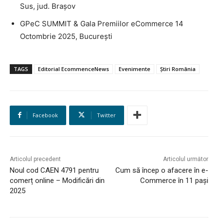
Sus, jud. Brașov
GPeC SUMMIT & Gala Premiilor eCommerce 14
Octombrie 2025, București
TAGS
Editorial EcommenceNews
Evenimente
Știri România
HOMEPAGE
Facebook
Twitter
NEWS
E-COMMERCE
Articolul precedent
Articolul următor
EVENIMENTE
Noul cod CAEN 4791 pentru
Cum să încep o afacere în e-
comerț online – Modificări din
Commerce în 11 pași
MARKETING
2025
AI