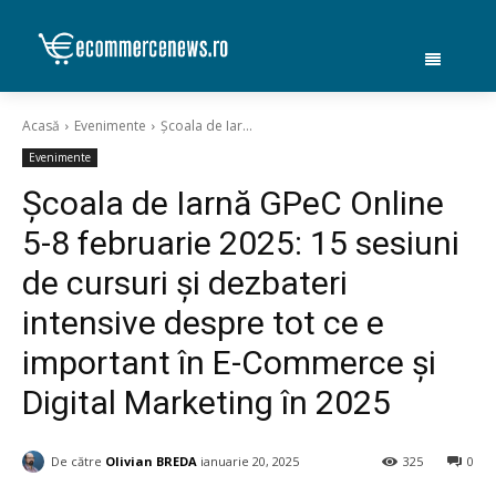
Acasă
Evenimente
Școala de Iar...
Evenimente
Școala de Iarnă GPeC Online
5-8 februarie 2025: 15 sesiuni
de cursuri și dezbateri
intensive despre tot ce e
important în E-Commerce și
Digital Marketing în 2025
De către
Olivian BREDA
ianuarie 20, 2025
325
0