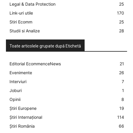
Legal & Data Protection
25
Link-uri utile
170
Stiri Ecomm
25
Studii si Analize
28
Toate articolele grupate după Etichetă
Editorial EcommenceNews
21
Evenimente
26
Interviuri
7
Joburi
1
Opinii
8
Știri Europene
19
Știri Internațional
114
Știri România
66