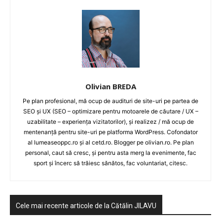
LEGAL & DP
STUDIES
CONTACT
Olivian BREDA
Pe plan profesional, mă ocup de audituri de site-uri pe partea de
SEO și UX (SEO – optimizare pentru motoarele de căutare / UX –
uzabilitate – experiența vizitatorilor), și realizez / mă ocup de
mentenanță pentru site-uri pe platforma WordPress. Cofondator
al lumeaseoppc.ro și al cetd.ro. Blogger pe olivian.ro. Pe plan
personal, caut să cresc, și pentru asta merg la evenimente, fac
sport și încerc să trăiesc sănătos, fac voluntariat, citesc.
Cele mai recente articole de la Cătălin JILAVU