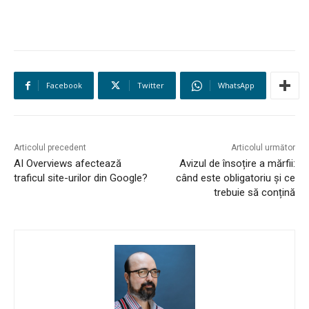
Facebook
Twitter
WhatsApp
HOMEPAGE
NEWS
Articolul precedent
Articolul următor
E-COMMERCE
AI Overviews afectează
Avizul de însoțire a mărfii:
traficul site-urilor din Google?
când este obligatoriu și ce
EVENIMENTE
trebuie să conțină
MARKETING
AI
LEGAL & DP