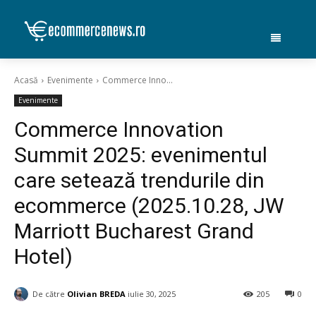
Acasă
Evenimente
Commerce Inno...
Evenimente
Commerce Innovation
Summit 2025: evenimentul
care setează trendurile din
ecommerce (2025.10.28, JW
Marriott Bucharest Grand
Hotel)
De către
Olivian BREDA
iulie 30, 2025
205
0