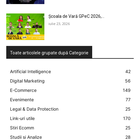
Școala de Vară GPeC 2026,...
iulie 23, 2026
Toate articolele grupate după Categorie
Artificial Intelligence
42
Digital Marketing
56
E-Commerce
149
Evenimente
77
Legal & Data Protection
25
Link-uri utile
170
Stiri Ecomm
25
Studii si Analize
28