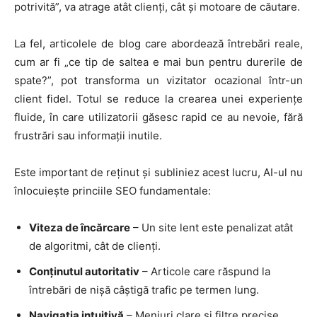
potrivită”, va atrage atât clienți, cât și motoare de căutare.
La fel, articolele de blog care abordează întrebări reale,
cum ar fi „ce tip de saltea e mai bun pentru durerile de
spate?”, pot transforma un vizitator ocazional într-un
client fidel. Totul se reduce la crearea unei experiențe
fluide, în care utilizatorii găsesc rapid ce au nevoie, fără
frustrări sau informații inutile.
Este important de reținut și subliniez acest lucru, AI-ul nu
înlocuiește princiile SEO fundamentale:
Viteza de încărcare
– Un site lent este penalizat atât
de algoritmi, cât de clienți.
Conținutul autoritativ
– Articole care răspund la
întrebări de nișă câștigă trafic pe termen lung.
Navigația intuitivă
– Meniuri clare și filtre precise