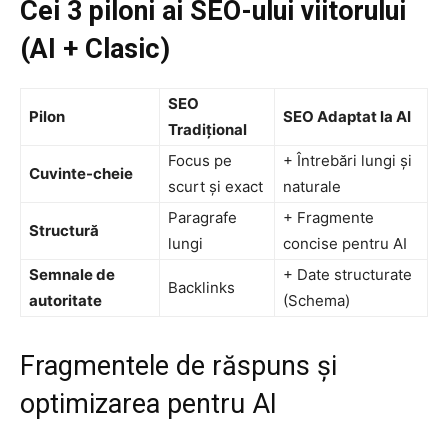
Cei 3 piloni ai SEO-ului viitorului
(AI + Clasic)
SEO
Pilon
SEO Adaptat la AI
Tradițional
Focus pe
+ Întrebări lungi și
Cuvinte-cheie
scurt și exact
naturale
Paragrafe
+ Fragmente
Structură
lungi
concise pentru AI
Semnale de
+ Date structurate
Backlinks
autoritate
(Schema)
Fragmentele de răspuns și
optimizarea pentru AI