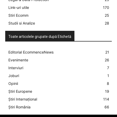
Link-uri utile
170
Stiri Ecomm
25
Studii si Analize
28
Toate articolele grupate după Etichetă
Editorial EcommenceNews
21
Evenimente
26
Interviuri
7
Joburi
1
Opinii
8
Știri Europene
19
Știri Internațional
114
Știri România
66