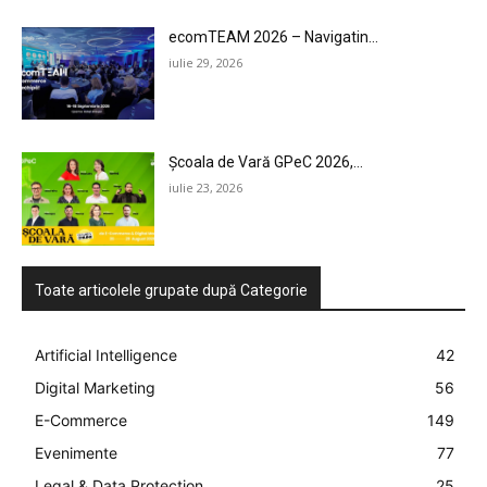
ecomTEAM 2026 – Navigatin...
iulie 29, 2026
Școala de Vară GPeC 2026,...
iulie 23, 2026
Toate articolele grupate după Categorie
Artificial Intelligence
42
Digital Marketing
56
E-Commerce
149
Evenimente
77
Legal & Data Protection
25