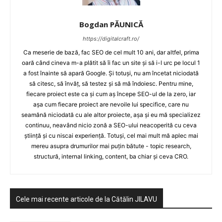
Bogdan PĂUNICĂ
https://digitalcraft.ro/
Ca meserie de bază, fac SEO de cel mult 10 ani, dar altfel, prima
oară când cineva m-a plătit să îi fac un site și să i-l urc pe locul 1
a fost înainte să apară Google. Și totuși, nu am încetat niciodată
să citesc, să învăț, să testez și să mă îndoiesc. Pentru mine,
fiecare proiect este ca și cum aș începe SEO-ul de la zero, iar
așa cum fiecare proiect are nevoile lui specifice, care nu
seamănă niciodată cu ale altor proiecte, așa și eu mă specializez
continuu, neavând nicio zonă a SEO-ului neacoperită cu ceva
știință și cu niscai experiență. Totuși, cel mai mult mă aplec mai
mereu asupra drumurilor mai puțin bătute - topic research,
structură, internal linking, content, ba chiar și ceva CRO.
Cele mai recente articole de la Cătălin JILAVU