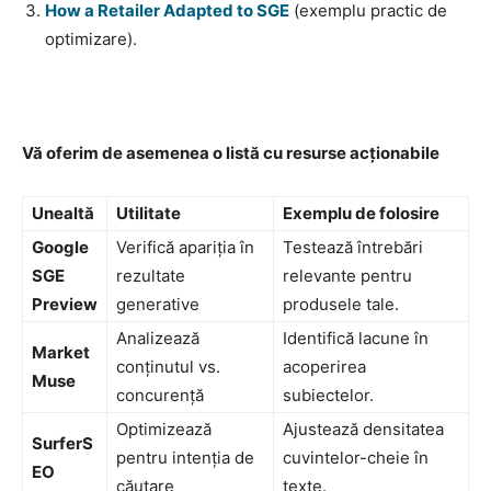
How a Retailer Adapted to SGE
(exemplu practic de
optimizare).
Vă oferim de asemenea o listă cu resurse acționabile
Unealtă
Utilitate
Exemplu de folosire
Google
Verifică apariția în
Testează întrebări
SGE
rezultate
relevante pentru
Preview
generative
produsele tale.
Analizează
Identifică lacune în
Market
conținutul vs.
acoperirea
Muse
concurență
subiectelor.
Optimizează
Ajustează densitatea
SurferS
pentru intenția de
cuvintelor-cheie în
EO
căutare
texte.