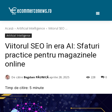
Acasă
Artificial Intelligence
Viitorul SEO ...
Artificial Intelligence
Viitorul SEO în era AI: Sfaturi
practice pentru magazinele
online
De către
Bogdan PĂUNICĂ
aprilie 28, 2025
228
0
Timp de citire:
5
minute