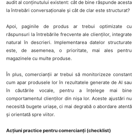
NEWS
audit al conținutului existent: cât de bine răspunde acesta
la întrebări conversaționale și cât de clar este structurat?
E-COMMERCE
Apoi, paginile de produs ar trebui optimizate cu
EVENIMENTE
răspunsuri la întrebările frecvente ale clienților, integrate
natural în descrieri. Implementarea datelor structurate
MARKETING
este, de asemenea, o prioritate, mai ales pentru
AI
magazinele cu multe produse.
LEGAL & DP
În plus, comercianții ar trebui să monitorizeze constant
cum apar produsele lor în rezultatele generate de AI sau
STUDIES
în căutările vocale, pentru a înțelege mai bine
comportamentul clienților din nișa lor. Aceste ajustări nu
CONTACT
necesită bugete uriașe, ci mai degrabă o abordare atentă
și orientată spre viitor.
Acțiuni practice pentru comercianți (checklist)